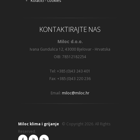
Kolačići - cookies
KONTAKTIRAJTE NAS
Miloc d.o.o.
Ivana Gundulića 12, 43000 Bjelovar - Hrvatska
OIB: 78512182254
Tel: +385 (0)43 243 401
Fax: +385 (0)43 220 236
Email:
miloc@miloc.hr
Miloc klima i grijanje
© Copyright 2026. All Rights
Reserved.