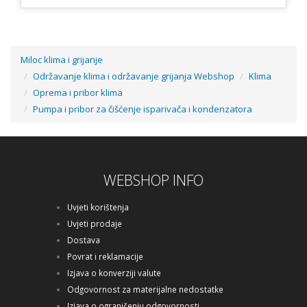
Miloc klima i grijanje
Održavanje klima i održavanje grijanja Webshop
Klima
Oprema i pribor klima
Pumpa i pribor za čišćenje isparivača i kondenzatora
WEBSHOP INFO
Uvjeti korištenja
Uvjeti prodaje
Dostava
Povrat i reklamacije
Izjava o konverziji valute
Odgovornost za materijalne nedostatke
Izjava o ograničenju odgovornosti