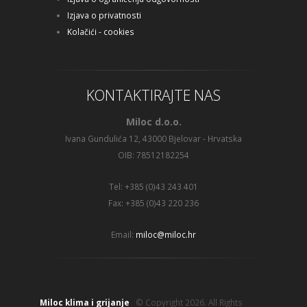
Izjava o privatnosti
Kolačići - cookies
KONTAKTIRAJTE NAS
Miloc d.o.o.
Ivana Gundulića 12, 43000 Bjelovar - Hrvatska
OIB: 78512182254
Tel: +385 (0)43 243 401
Fax: +385 (0)43 220 236
Email:
miloc@miloc.hr
Miloc klima i grijanje
© Copyright 2026. All Rights