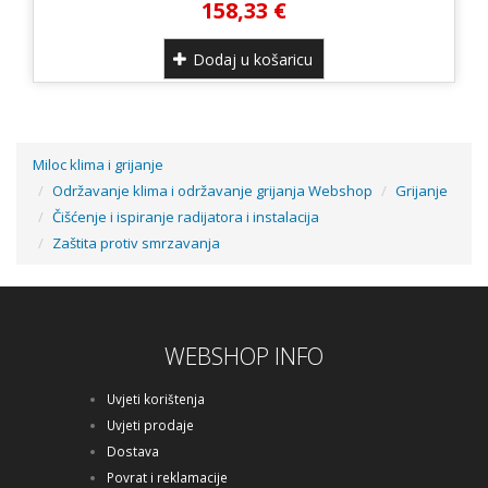
158,33 €
Dodaj u košaricu
Miloc klima i grijanje
Održavanje klima i održavanje grijanja Webshop
Grijanje
Čišćenje i ispiranje radijatora i instalacija
Zaštita protiv smrzavanja
WEBSHOP INFO
Uvjeti korištenja
Uvjeti prodaje
Dostava
Povrat i reklamacije