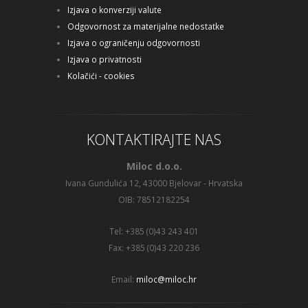
Izjava o konverziji valute
Odgovornost za materijalne nedostatke
Izjava o ograničenju odgovornosti
Izjava o privatnosti
Kolačići - cookies
KONTAKTIRAJTE NAS
Miloc d.o.o.
Ivana Gundulića 12, 43000 Bjelovar - Hrvatska
OIB: 78512182254
Tel: +385 (0)43 243 401
Fax: +385 (0)43 220 236
Email:
miloc@miloc.hr