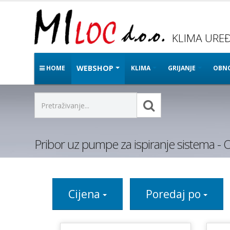
KLIMA UREĐA
WEBSHOP
HOME
KLIMA
GRIJANJE
OBNO
Pribor uz pumpe za ispiranje sistema - 
Cijena
Poredaj po