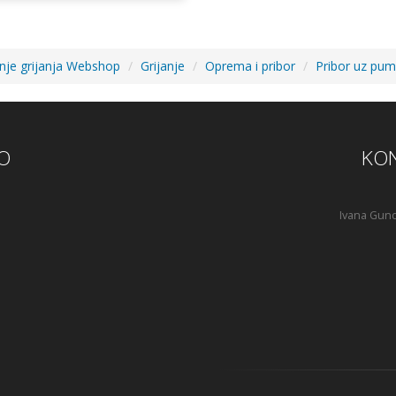
anje grijanja Webshop
Grijanje
Oprema i pribor
Pribor uz pum
O
KON
Ivana Gund