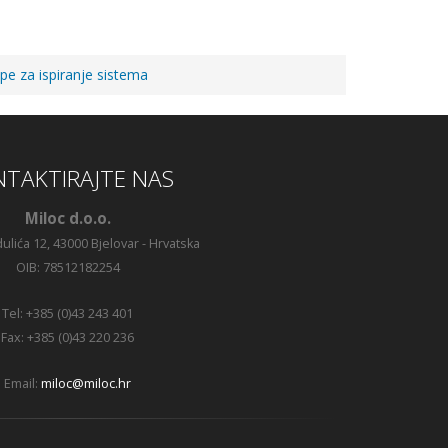
pe za ispiranje sistema
TAKTIRAJTE NAS
Miloc d.o.o.
ulića 12, 43000 Bjelovar - Hrvatska
OIB: 78512182254
Tel: +385 (0)43 243 401
Fax: +385 (0)43 220 236
Email:
miloc@miloc.hr