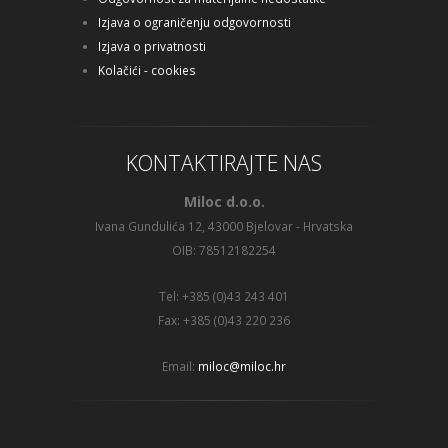
Izjava o ograničenju odgovornosti
Izjava o privatnosti
Kolačići - cookies
KONTAKTIRAJTE NAS
Miloc d.o.o.
Ivana Gundulića 12, 43000 Bjelovar - Hrvatska
OIB: 78512182254
Tel: +385 (0)43 243 401
Fax: +385 (0)43 220 236
Email:
miloc@miloc.hr