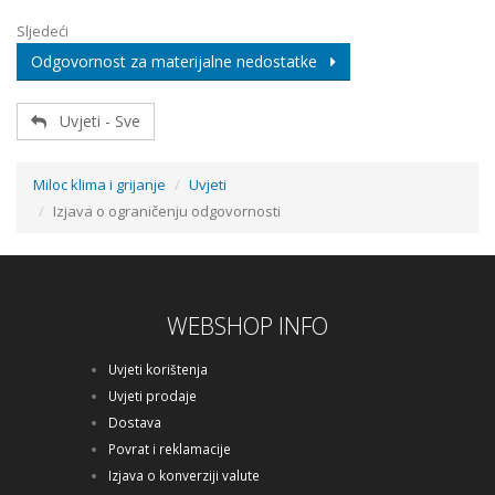
Sljedeći
Odgovornost za materijalne nedostatke
Uvjeti - Sve
Miloc klima i grijanje
Uvjeti
Izjava o ograničenju odgovornosti
WEBSHOP INFO
Uvjeti korištenja
Uvjeti prodaje
Dostava
Povrat i reklamacije
Izjava o konverziji valute