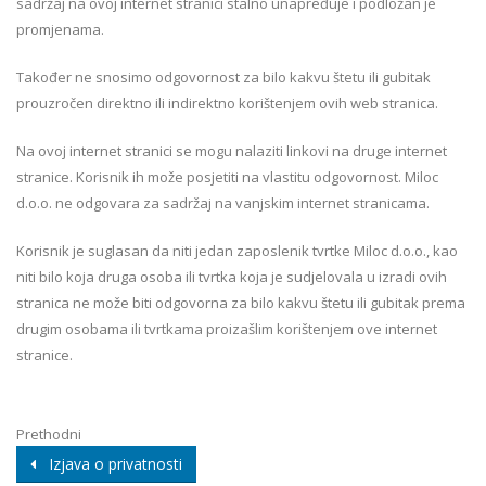
sadržaj na ovoj internet stranici stalno unapređuje i podložan je
promjenama.
Također ne snosimo odgovornost za bilo kakvu štetu ili gubitak
prouzročen direktno ili indirektno korištenjem ovih web stranica.
Na ovoj internet stranici se mogu nalaziti linkovi na druge internet
stranice. Korisnik ih može posjetiti na vlastitu odgovornost. Miloc
d.o.o. ne odgovara za sadržaj na vanjskim internet stranicama.
Korisnik je suglasan da niti jedan zaposlenik tvrtke Miloc d.o.o., kao
niti bilo koja druga osoba ili tvrtka koja je sudjelovala u izradi ovih
stranica ne može biti odgovorna za bilo kakvu štetu ili gubitak prema
drugim osobama ili tvrtkama proizašlim korištenjem ove internet
stranice.
Prethodni
Izjava o privatnosti