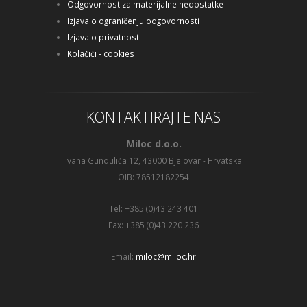
Odgovornost za materijalne nedostatke
Izjava o ograničenju odgovornosti
Izjava o privatnosti
Kolačići - cookies
KONTAKTIRAJTE NAS
Miloc d.o.o.
Ivana Gundulića 12, 43000 Bjelovar - Hrvatska
OIB: 78512182254
Tel: +385 (0)43 243 401
Fax: +385 (0)43 220 236
Email:
miloc@miloc.hr