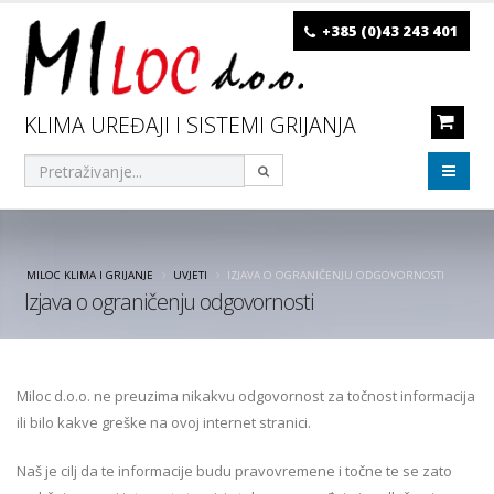
+385 (0)43 243 401
KLIMA UREĐAJI I SISTEMI GRIJANJA
MILOC KLIMA I GRIJANJE
UVJETI
IZJAVA O OGRANIČENJU ODGOVORNOSTI
Izjava o ograničenju odgovornosti
Miloc d.o.o. ne preuzima nikakvu odgovornost za točnost informacija
ili bilo kakve greške na ovoj internet stranici.
Naš je cilj da te informacije budu pravovremene i točne te se zato