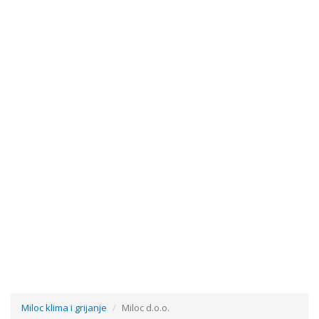
Word Counter
Miloc klima i grijanje
Miloc d.o.o.