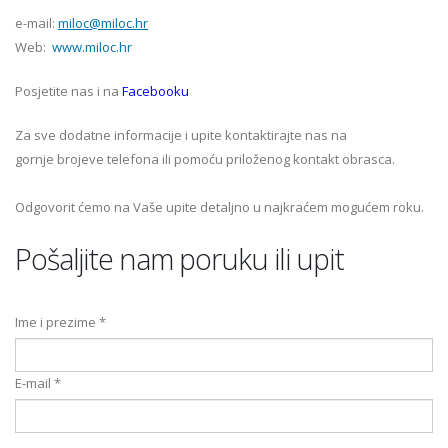
e-mail:
miloc@
miloc.hr
Web:
www.miloc.hr
Posjetite nas i na
Facebooku
Za sve dodatne informacije i upite kontaktirajte nas na
gornje brojeve telefona ili pomoću priloženog kontakt obrasca.
Odgovorit ćemo na Vaše upite detaljno u najkraćem mogućem roku.
Pošaljite nam poruku ili upit
Ime i prezime
*
E-mail
*