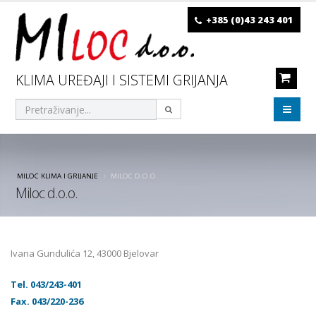
+385 (0)43 243 401
KLIMA UREĐAJI I SISTEMI GRIJANJA
MILOC KLIMA I GRIJANJE
MILOC D.O.O.
Miloc d.o.o.
Ivana Gundulića 12, 43000 Bjelovar
Tel. 043/243-401
Fax. 043/220-236