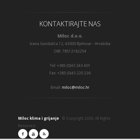
KONTAKTIRAJTE NAS
Miloc d.o.o.
Ivana Gundulića 12, 43000 Bjelovar - Hrvatska
OIB: 78512182254
Tel: +385 (0)43 243 401
Fax: +385 (0)43 220 236
Email:
miloc@miloc.hr
Miloc klima i grijanje
© Copyright 2026. All Rights
Reserved.