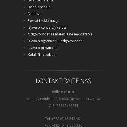
Uvjeti korištenja
Uvjeti prodaje
Dostava
Povrat i reklamacije
Izjava o konverziji valute
Odgovornost za materijalne nedostatke
Izjava o ograničenju odgovornosti
Izjava o privatnosti
Kolačići - cookies
KONTAKTIRAJTE NAS
Miloc d.o.o.
Ivana Gundulića 12, 43000 Bjelovar - Hrvatska
OIB: 78512182254
Tel: +385 (0)43 243 401
Fax: +385 (0)43 220 236