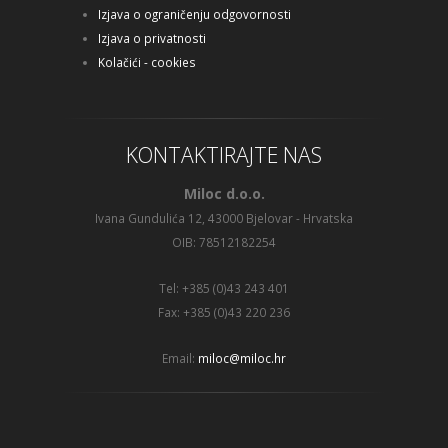
Izjava o ograničenju odgovornosti
Izjava o privatnosti
Kolačići - cookies
KONTAKTIRAJTE NAS
Miloc d.o.o.
Ivana Gundulića 12, 43000 Bjelovar - Hrvatska
OIB: 78512182254
Tel: +385 (0)43 243 401
Fax: +385 (0)43 220 236
Email:
miloc@miloc.hr