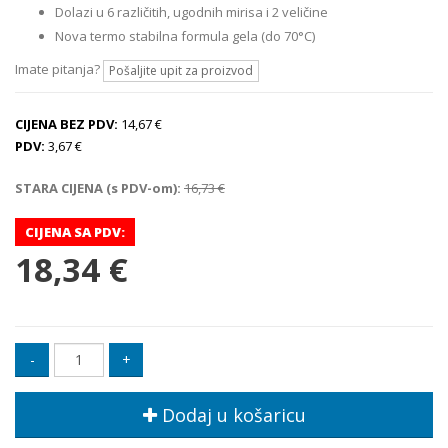
Dolazi u 6 različitih, ugodnih mirisa i 2 veličine
Nova termo stabilna formula gela (do 70°C)
Imate pitanja?
Pošaljite upit za proizvod
CIJENA BEZ PDV:
14,67 €
PDV:
3,67 €
STARA CIJENA (s PDV-om):
16,73 €
CIJENA SA PDV:
18,34 €
Dodaj u košaricu