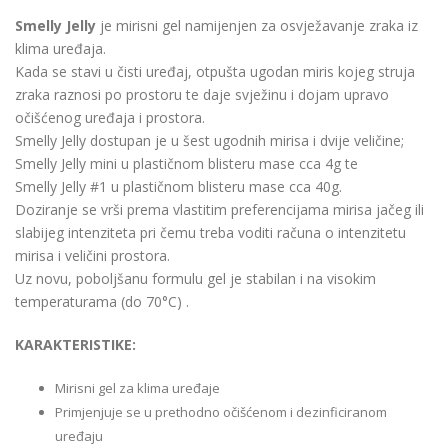
Smelly Jelly
je mirisni gel namijenjen za osvježavanje zraka iz
klima uređaja.
Kada se stavi u čisti uređaj, otpušta ugodan miris kojeg struja
zraka raznosi po prostoru te daje svježinu i dojam upravo
očišćenog uređaja i prostora.
Smelly Jelly dostupan je u šest ugodnih mirisa i dvije veličine;
Smelly Jelly mini u plastičnom blisteru mase cca 4g te
Smelly Jelly #1 u plastičnom blisteru mase cca 40g.
Doziranje se vrši prema vlastitim preferencijama mirisa jačeg ili
slabijeg intenziteta pri čemu treba voditi računa o intenzitetu
mirisa i veličini prostora.
Uz novu, poboljšanu formulu gel je stabilan i na visokim
temperaturama (do 70°C) .
KARAKTERISTIKE:
Mirisni gel za klima uređaje
Primjenjuje se u prethodno očišćenom i dezinficiranom
uređaju