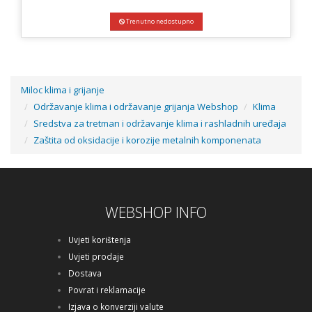
Trenutno nedostupno
Miloc klima i grijanje
Održavanje klima i održavanje grijanja Webshop
Klima
Sredstva za tretman i održavanje klima i rashladnih uređaja
Zaštita od oksidacije i korozije metalnih komponenata
WEBSHOP INFO
Uvjeti korištenja
Uvjeti prodaje
Dostava
Povrat i reklamacije
Izjava o konverziji valute