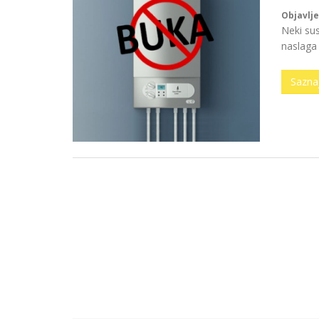
Objavlje
Neki su
naslaga 
Saznaj