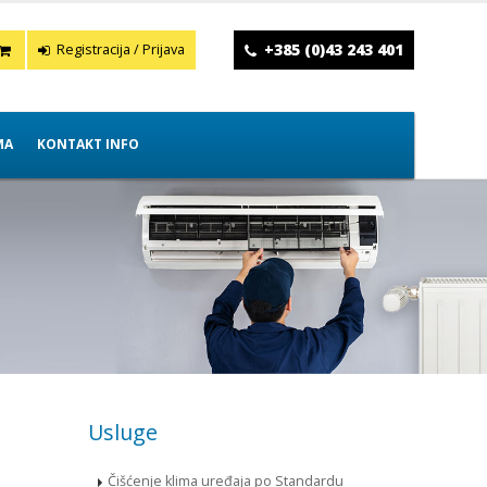
+385 (0)43 243 401
Registracija / Prijava
MA
KONTAKT INFO
Usluge
Čišćenje klima uređaja po Standardu