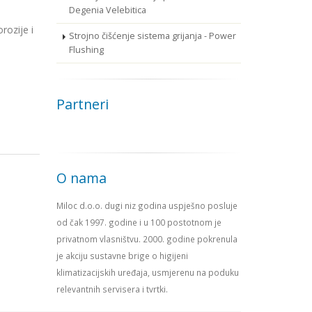
Degenia Velebitica
rozije i
Strojno čišćenje sistema grijanja - Power
Flushing
Partneri
O nama
Miloc d.o.o. dugi niz godina uspješno posluje
od čak 1997. godine i u 100 postotnom je
privatnom vlasništvu. 2000. godine pokrenula
je akciju sustavne brige o higijeni
klimatizacijskih uređaja, usmjerenu na poduku
relevantnih servisera i tvrtki.