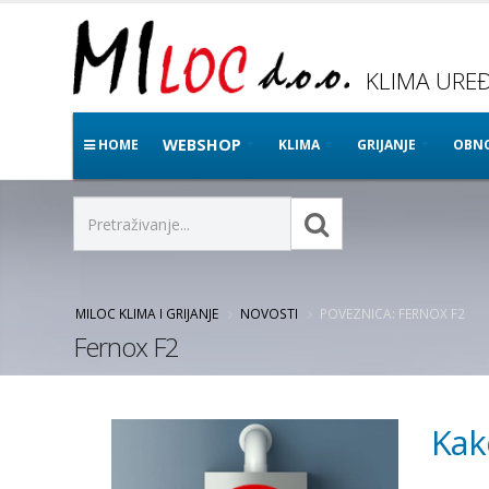
KLIMA UREĐA
WEBSHOP
HOME
KLIMA
GRIJANJE
OBNO
MILOC KLIMA I GRIJANJE
NOVOSTI
POVEZNICA: FERNOX F2
Fernox F2
Kak