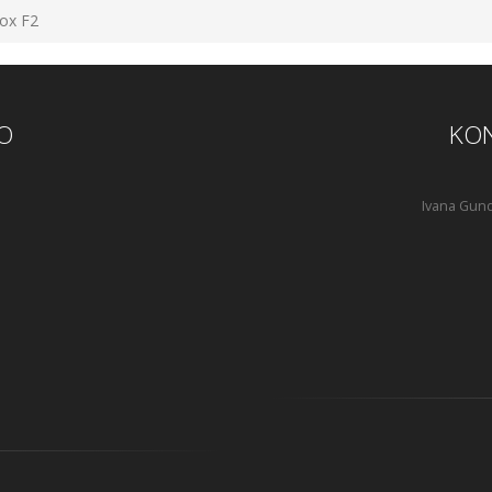
nox F2
O
KON
Ivana Gund