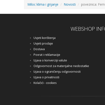
Miloc klima i grijanje
Novosti
poveznica: Fer
WEBSHOP INF
Uvjeti korištenja
Uvjeti prodaje
Dostava
Povrat i reklamacije
Izjava o konverziji valute
Odgovornost za materijalne nedostatke
Izjava o ograničenju odgovornosti
Izjava o privatnosti
Kolačići - cookies