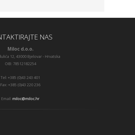
TAKTIRAJTE NAS
Miloc d.o.o.
ulića 12, 43000 Bjelovar - Hrvatska
OIB: 78512182254
Tel: +385 (0)43 243 401
Fax: +385 (0)43 220 236
Email:
miloc@miloc.hr