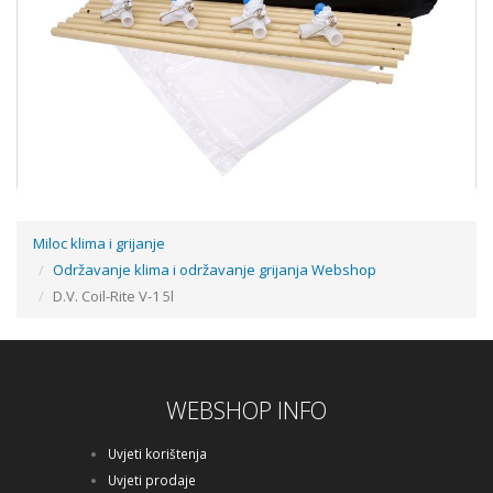
Miloc klima i grijanje
Održavanje klima i održavanje grijanja Webshop
CEILY A/C COVER - ZAŠTITNI POKROV ZA KAZETNE JEDINICE
D.V. Coil-Rite V-1 5l
101,25 €
WEBSHOP INFO
Dodaj u košaricu
Uvjeti korištenja
Uvjeti prodaje