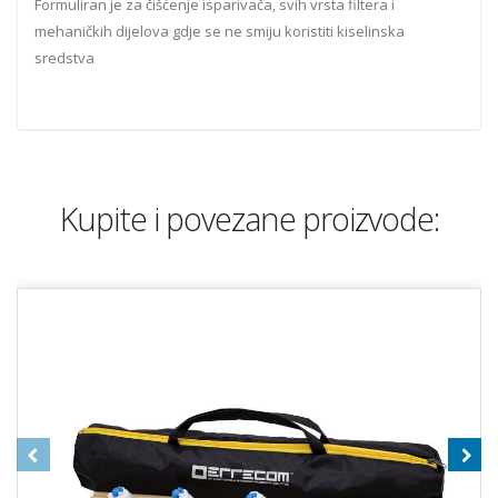
Formuliran je za čišćenje isparivača, svih vrsta filtera i
mehaničkih dijelova gdje se ne smiju koristiti kiselinska
sredstva
Kupite i povezane proizvode: