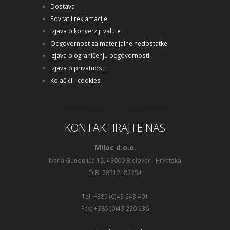
Dostava
Povrat i reklamacije
Izjava o konverziji valute
Odgovornost za materijalne nedostatke
Izjava o ograničenju odgovornosti
Izjava o privatnosti
Kolačići - cookies
KONTAKTIRAJTE NAS
Miloc d.o.o.
Ivana Gundulića 12, 43000 Bjelovar - Hrvatska
OIB: 78512182254
Tel: +385 (0)43 243 401
Fax: +385 (0)43 220 236