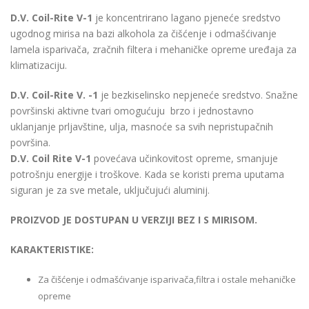
D.V. Coil-Rite V-1
je koncentrirano lagano pjeneće sredstvo
ugodnog mirisa na bazi alkohola za čišćenje i odmašćivanje
lamela isparivača, zračnih filtera i mehaničke opreme uređaja za
klimatizaciju.
D.V. Coil-Rite V. -1
je bezkiselinsko nepjeneće sredstvo. Snažne
površinski aktivne tvari omogućuju brzo i jednostavno
uklanjanje prljavštine, ulja, masnoće sa svih nepristupačnih
površina.
D.V. Coil Rite V-1
povećava učinkovitost opreme, smanjuje
potrošnju energije i troškove. Kada se koristi prema uputama
siguran je za sve metale, uključujući aluminij.
PROIZVOD JE DOSTUPAN U VERZIJI BEZ I S MIRISOM.
KARAKTERISTIKE:
Za čišćenje i odmašćivanje isparivača,filtra i ostale mehaničke
opreme