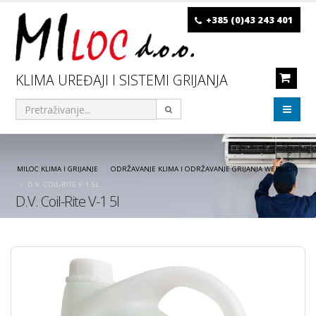
+385 (0)43 243 401
KLIMA UREĐAJI I SISTEMI GRIJANJA
MILOC KLIMA I GRIJANJE
ODRŽAVANJE KLIMA I ODRŽAVANJE GRIJANJA WEBSHOP
D.V. COIL-RITE V-1 5L
D.V. Coil-Rite V-1 5l