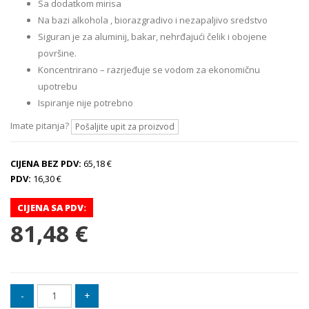
Sa dodatkom mirisa
Na bazi alkohola , biorazgradivo i nezapaljivo sredstvo
Siguran je za aluminij, bakar, nehrđajući čelik i obojene
površine.
Koncentrirano – razrjeđuje se vodom za ekonomičnu
upotrebu
Ispiranje nije potrebno
Imate pitanja?
Pošaljite upit za proizvod
CIJENA BEZ PDV:
65,18 €
PDV:
16,30 €
CIJENA SA PDV:
81,48 €