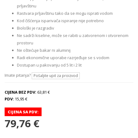
prljavštinu
Rastvara prljavštinu tako da se mogu isprati vodom
Kod čišćenja isparivača ispiranje nije potrebno
Biološki je razgradiv
Ne sadrži kiseline, može se rabiti u zatvorenom i otvorenom
prostoru
Ne oštećuje bakar ni aluminij
Radi ekonomične uporabe razrjeđuje se s vodom
Dostupan u pakovanju od 5 lit i 2 lit
Imate pitanja?
Pošaljite upit za proizvod
CIJENA BEZ PDV:
63,81 €
PDV:
15,95 €
CIJENA SA PDV:
79,76 €