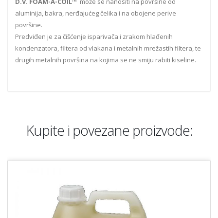
D.V. FOAM-A-COIL™
može se nanositi na površine od
aluminija, bakra, nerđajućeg čelika i na obojene perive
površine.
Predviđen je za čišćenje isparivača i zrakom hlađenih
kondenzatora, filtera od vlakana i metalnih mrežastih filtera, te
drugih metalnih površina na kojima se ne smiju rabiti kiseline.
Kupite i povezane proizvode: