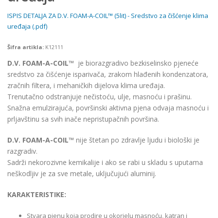
ISPIS DETALJA ZA D.V. FOAM-A-COIL™ (5lit) - Sredstvo za čišćenje klima
uređaja (.pdf)
Šifra artikla:
K12111
D.V. FOAM-A-COIL™
je biorazgradivo bezkiselinsko pjeneće
sredstvo za čišćenje isparivača, zrakom hlađenih kondenzatora,
zračnih filtera, i mehaničkih dijelova klima uređaja.
Trenutačno odstranjuje nečistoću, ulje, masnoću i prašinu.
Snažna emulzirajuća, površinski aktivna pjena odvaja masnoću i
prljavštinu sa svih inače nepristupačnih površina.
D.V. FOAM-A-COIL™
nije štetan po zdravlje ljudu i biološki je
razgradiv.
Sadrži nekorozivne kemikalije i ako se rabi u skladu s uputama
neškodljiv je za sve metale, uključujući aluminij.
KARAKTERISTIKE:
Stvara pjenu koja prodire u okorjelu masnoću, katran i