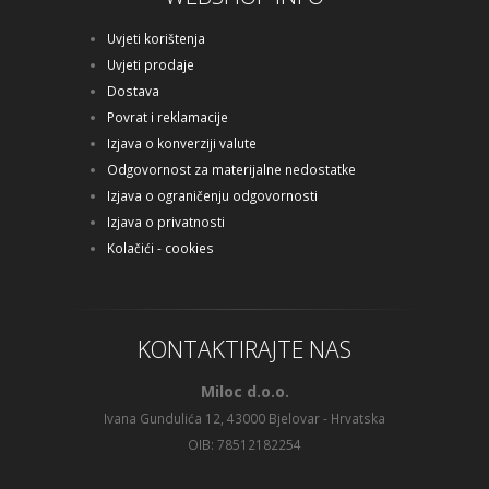
Uvjeti korištenja
Uvjeti prodaje
Dostava
Povrat i reklamacije
Izjava o konverziji valute
Odgovornost za materijalne nedostatke
Izjava o ograničenju odgovornosti
Izjava o privatnosti
Kolačići - cookies
KONTAKTIRAJTE NAS
Miloc d.o.o.
Ivana Gundulića 12, 43000 Bjelovar - Hrvatska
OIB: 78512182254