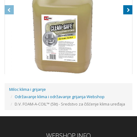
Miloc klima i grijanje
Održavanje klima i održavanje grijanja Webshop
CLEAN-N-SAFE™ KONCENTRAT EU (5LIT)
D.V. FOAM-A-COIL™ (5lit) - Sredstvo za čišćenje klima uređaja
78,38 €
WEBSHOP INFO
Dodaj u košaricu