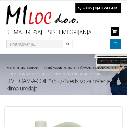
+385 (0)43 243 401
KLIMA UREĐAJI I SISTEMI GRIJANJA
MILOC KLIMA I GRIJANJE
ODRŽAVANJE KLIMA I ODRŽAVANJE GRIJANJA WEBSHOP
D.V. FOAM-A-COIL™ (5LIT) - SREDSTVO ZA ČIŠĆENJE KLIMA UREĐAJA
D.V. FOAM-A-COIL™ (5lit) - Sredstvo za čišćenje
klima uređaja