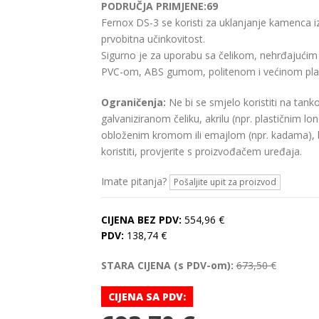
PODRUČJA PRIMJENE:69
Fernox DS-3 se koristi za uklanjanje kamenca iz 
prvobitna učinkovitost.
Sigurno je za uporabu sa čelikom, nehrđajućim
PVC-om, ABS gumom, politenom i većinom plasti
Ograničenja:
Ne bi se smjelo koristiti na tank
galvaniziranom čeliku, akrilu (npr. plastičnim l
obloženim kromom ili emajlom (npr. kadama), be
koristiti, provjerite s proizvođačem uređaja.
Imate pitanja?
Pošaljite upit za proizvod
CIJENA BEZ PDV:
554,96 €
PDV:
138,74 €
STARA CIJENA (s PDV-om):
673,50 €
CIJENA SA PDV: