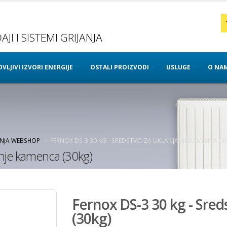
JI I SISTEMI GRIJANJA
VLJIVI IZVORI ENERGIJE
OSTALI PROIZVODI
USLUGE
O NA
ANJA WEBSHOP
FERNOX DS-3 30 KG - SREDSTVO ZA UKLANJANJE KAMENCA (3
anje kamenca (30kg)
Fernox DS-3 30 kg - Sre
(30kg)