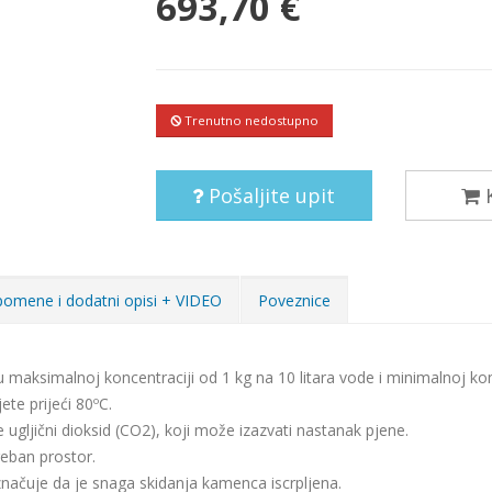
693,70 €
Trenutno nedostupno
Pošaljite upit
K
omene i dodatni opisi + VIDEO
Poveznice
 u maksimalnoj koncentraciji od 1 kg na 10 litara vode i minimalnoj ko
ete prijeći 80ºC.
ugljični dioksid (CO2), koji može izazvati nastanak pjene.
reban prostor.
načuje da je snaga skidanja kamenca iscrpljena.