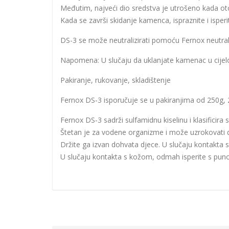
Međutim, najveći dio sredstva je utrošeno kada o
Kada se završi skidanje kamenca, ispraznite i isperi
DS-3 se može neutralizirati pomoću Fernox neutral
Napomena: U slučaju da uklanjate kamenac u cijel
Pakiranje, rukovanje, skladištenje
Fernox DS-3 isporučuje se u pakiranjima od 250g, 2
Fernox DS-3 sadrži sulfamidnu kiselinu i klasificira se
Štetan je za vodene organizme i može uzrokovati
Držite ga izvan dohvata djece. U slučaju kontakta s 
U slučaju kontakta s kožom, odmah isperite s puno v