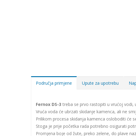
Područja primjene
Upute za upotrebu
Nap
Fernox DS-3
treba se prvo rastopiti u vrućoj vodi,
Vruća voda će ubrzati skidanje kamenca, ali ne smij
Prilikom procesa skidanja kamenca osloboditi će se 
Stoga je prije početka rada potrebno osigurati pot
Promjena boje od žute, preko zelene, do plave naz