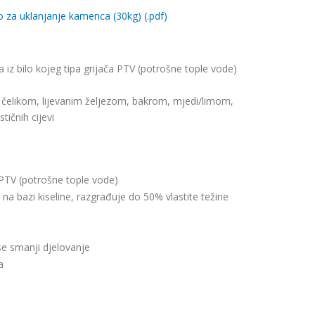
 za uklanjanje kamenca (30kg) (.pdf)
iz bilo kojeg tipa grijača PTV (potrošne tople vode)
 čelikom, lijevanim željezom, bakrom, mjedi/limom,
ičnih cijevi
 PTV (potrošne tople vode)
a bazi kiseline, razgrađuje do 50% vlastite težine
se smanji djelovanje
a