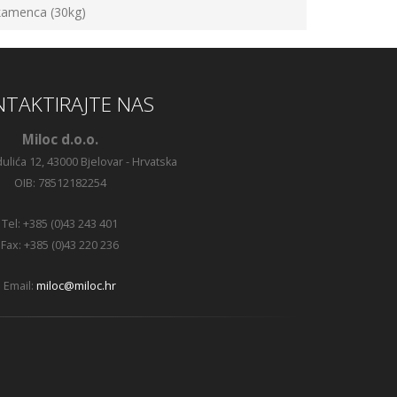
 kamenca (30kg)
TAKTIRAJTE NAS
Miloc d.o.o.
ulića 12, 43000 Bjelovar - Hrvatska
OIB: 78512182254
Tel: +385 (0)43 243 401
Fax: +385 (0)43 220 236
Email:
miloc@miloc.hr