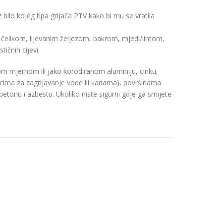
bilo kojeg tipa grijača PTV kako bi mu se vratila
 čelikom, lijevanim željezom, bakrom, mjedi/limom,
čnih cijevi.
om mjernom ili jako korodiranom aluminiju, cinku,
oncima za zagrijavanje vode ili kadama), površinama
tonu i azbestu. Ukoliko niste sigurni gdje ga smijete