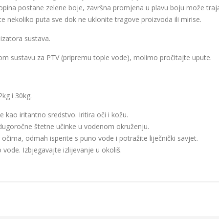
topina postane zelene boje, završna promjena u plavu boju može traj
te nekoliko puta sve dok ne uklonite tragove proizvoda ili mirise.
izatora sustava.
om sustavu za PTV (pripremu tople vode), molimo pročitajte upute.
kg i 30kg.
 kao iritantno sredstvo. Iritira oči i kožu.
 dugoročne štetne učinke u vodenom okruženju.
očima, odmah isperite s puno vode i potražite liječnički savjet.
ode. Izbjegavajte izlijevanje u okoliš.