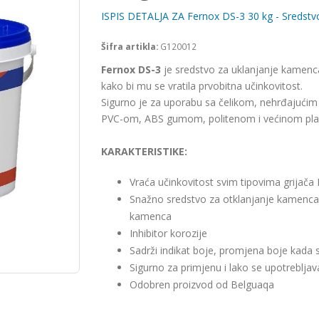
ISPIS DETALJA ZA Fernox DS-3 30 kg - Sredstvo
Šifra artikla:
G120012
Fernox DS-3
je sredstvo za uklanjanje kamenca 
kako bi mu se vratila prvobitna učinkovitost.
Sigurno je za uporabu sa čelikom, nehrđajućim
PVC-om, ABS gumom, politenom i većinom plast
KARAKTERISTIKE:
Vraća učinkovitost svim tipovima grijača
Snažno sredstvo za otklanjanje kamenca n
kamenca
Inhibitor korozije
Sadrži indikat boje, promjena boje kada 
Sigurno za primjenu i lako se upotrebljav
Odobren proizvod od Belguaqa