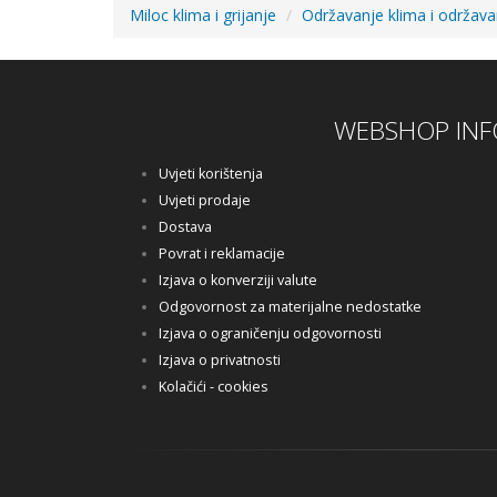
Miloc klima i grijanje
Održavanje klima i održav
WEBSHOP INF
Uvjeti korištenja
Uvjeti prodaje
Dostava
Povrat i reklamacije
Izjava o konverziji valute
Odgovornost za materijalne nedostatke
Izjava o ograničenju odgovornosti
Izjava o privatnosti
Kolačići - cookies