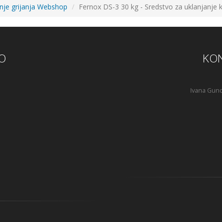
anje grijanja Webshop
Fernox DS-3 30 kg - Sredstvo za uklanjanje
O
KON
Ivana Gund