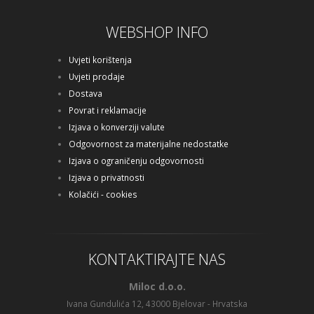
WEBSHOP INFO
Uvjeti korištenja
Uvjeti prodaje
Dostava
Povrat i reklamacije
Izjava o konverziji valute
Odgovornost za materijalne nedostatke
Izjava o ograničenju odgovornosti
Izjava o privatnosti
Kolačići - cookies
KONTAKTIRAJTE NAS
Miloc d.o.o.
Ivana Gundulića 12, 43000 Bjelovar - Hrvatska