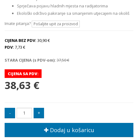
Sprječava pojavu hladnih mjesta na radijatorima
Ekološki održivo pakiranje sa smanjenim utjecajem na okoliš
Imate pitanja?
Pošaljite upit za proizvod
CIJENA BEZ PDV:
30,90 €
PDV:
7,73 €
STARA CIJENA (s PDV-om):
37,50 €
CIJENA SA PDV:
38,63 €
Dodaj u košaricu