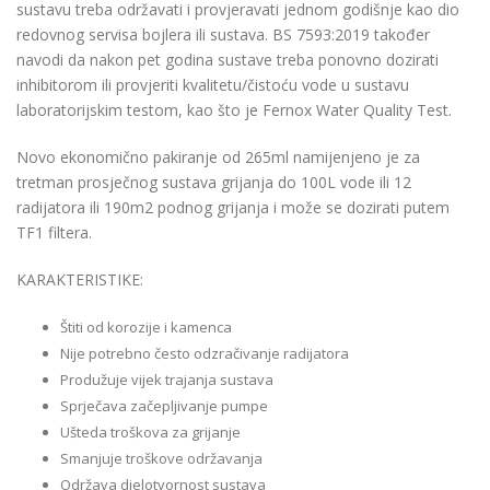
sustavu treba održavati i provjeravati jednom godišnje kao dio
redovnog servisa bojlera ili sustava. BS 7593:2019 također
navodi da nakon pet godina sustave treba ponovno dozirati
inhibitorom ili provjeriti kvalitetu/čistoću vode u sustavu
laboratorijskim testom, kao što je Fernox Water Quality Test.
Novo ekonomično pakiranje od 265ml namijenjeno je za
tretman prosječnog sustava grijanja do 100L vode ili 12
radijatora ili 190m2 podnog grijanja i može se dozirati putem
TF1 filtera.
KARAKTERISTIKE:
Štiti od korozije i kamenca
Nije potrebno često odzračivanje radijatora
Produžuje vijek trajanja sustava
Sprječava začepljivanje pumpe
Ušteda troškova za grijanje
Smanjuje troškove održavanja
Održava djelotvornost sustava