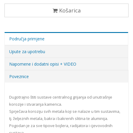
Košarica
Područja primjene
Upute za upotrebu
Napomene i dodatni opisi + VIDEO
Poveznice
Dugotrajno štiti sustave centralnog grijanja od unutrašnje
korozije i stvaranja kamenca.
Sprječava koroziju svih metala koji se nalaze u tim sustavima,
tj. željeznih metala, bakra i bakrenih slitina te aluminija.
Pogodan je za sve tipove bojlera, radijatora i cjevovodnih
sustava.