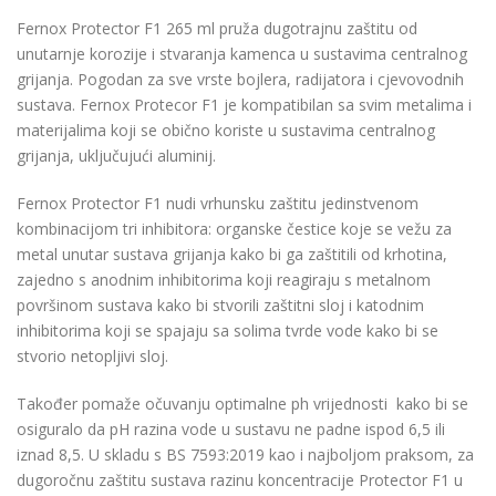
Fernox Protector F1 265 ml pruža dugotrajnu zaštitu od
unutarnje korozije i stvaranja kamenca u sustavima centralnog
grijanja. Pogodan za sve vrste bojlera, radijatora i cjevovodnih
sustava. Fernox Protecor F1 je kompatibilan sa svim metalima i
materijalima koji se obično koriste u sustavima centralnog
grijanja, uključujući aluminij.
Fernox Protector F1 nudi vrhunsku zaštitu jedinstvenom
kombinacijom tri inhibitora: organske čestice koje se vežu za
metal unutar sustava grijanja kako bi ga zaštitili od krhotina,
zajedno s anodnim inhibitorima koji reagiraju s metalnom
površinom sustava kako bi stvorili zaštitni sloj i katodnim
inhibitorima koji se spajaju sa solima tvrde vode kako bi se
stvorio netopljivi sloj.
Također pomaže očuvanju optimalne ph vrijednosti kako bi se
osiguralo da pH razina vode u sustavu ne padne ispod 6,5 ili
iznad 8,5. U skladu s BS 7593:2019 kao i najboljom praksom, za
dugoročnu zaštitu sustava razinu koncentracije Protector F1 u