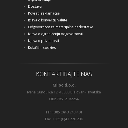
Dostava
Povrat i reklamacije
Izjava o konverziji valute
Odgovornost za materijalne nedostatke
Izjava o ograničenju odgovornosti
Izjava o privatnosti
Kolačići - cookies
KONTAKTIRAJTE NAS
Miloc d.o.o.
Ivana Gundulića 12, 43000 Bjelovar - Hrvatska
OIB: 78512182254
Tel: +385 (0)43 243 401
Fax: +385 (0)43 220 236