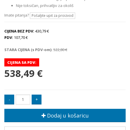
Nije toksičan, prihvatljiv za okoliš
Imate pitanja?
Pošaljite upit za proizvod
CIJENA BEZ PDV:
430,79 €
PDV:
107,70 €
STARA CIJENA (s PDV-om):
522,80 €
CIJENA SA PDV:
538,49 €
Dodaj u košaricu