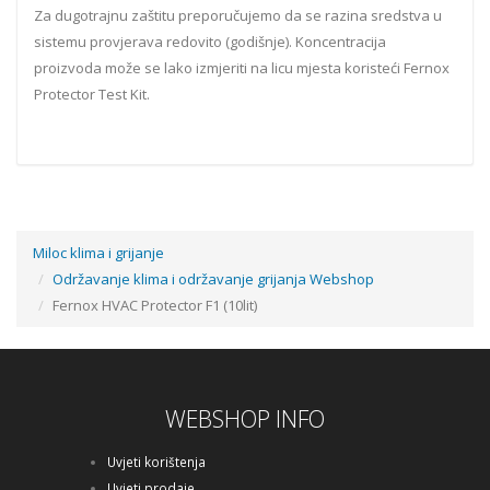
Za dugotrajnu zaštitu preporučujemo da se razina sredstva u
sistemu provjerava redovito (godišnje). Koncentracija
proizvoda može se lako izmjeriti na licu mjesta koristeći Fernox
Protector Test Kit.
Miloc klima i grijanje
Održavanje klima i održavanje grijanja Webshop
Fernox HVAC Protector F1 (10lit)
WEBSHOP INFO
Uvjeti korištenja
Uvjeti prodaje