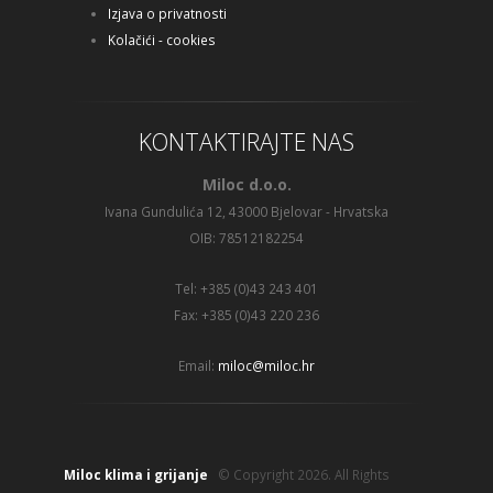
Izjava o privatnosti
Kolačići - cookies
KONTAKTIRAJTE NAS
Miloc d.o.o.
Ivana Gundulića 12, 43000 Bjelovar - Hrvatska
OIB: 78512182254
Tel: +385 (0)43 243 401
Fax: +385 (0)43 220 236
Email:
miloc@miloc.hr
Miloc klima i grijanje
© Copyright 2026. All Rights