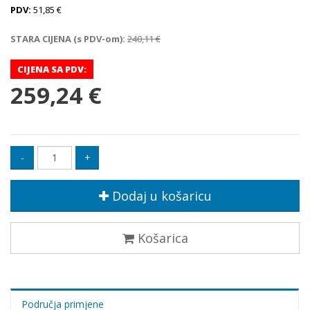
PDV:
51,85 €
STARA CIJENA (s PDV-om):
240,11 €
CIJENA SA PDV:
259,24 €
Dodaj u košaricu
Košarica
Područja primjene