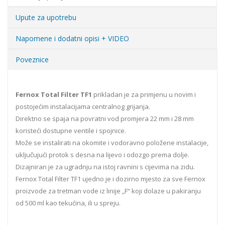
Upute za upotrebu
Napomene i dodatni opisi + VIDEO
Poveznice
Fernox Total Filter TF1
prikladan je za primjenu u novim i
postojećim instalacijama centralnog grijanja.
Direktno se spaja na povratni vod promjera 22 mm i 28 mm
koristeći dostupne ventile i spojnice.
Može se instalirati na okomite i vodoravno položene instalacije,
uključujući protok s desna na lijevo i odozgo prema dolje.
Dizajniran je za ugradnju na istoj ravnini s cijevima na zidu.
Fernox Total Filter TF1 ujedno je i dozirno mjesto za sve Fernox
proizvode za tretman vode iz linije „F“ koji dolaze u pakiranju
od 500 ml kao tekućina, ili u spreju.