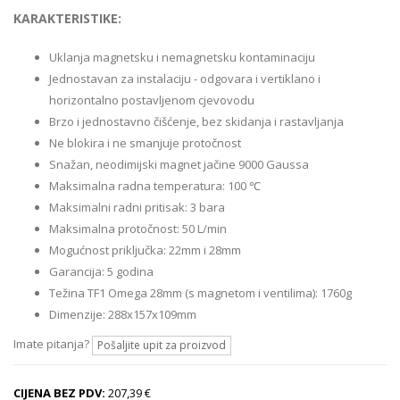
KARAKTERISTIKE:
Uklanja magnetsku i nemagnetsku kontaminaciju
Jednostavan za instalaciju - odgovara i vertiklano i
horizontalno postavljenom cjevovodu
Brzo i jednostavno čišćenje, bez skidanja i rastavljanja
Ne blokira i ne smanjuje protočnost
Snažan, neodimijski magnet jačine 9000 Gaussa
Maksimalna radna temperatura: 100 ℃
Maksimalni radni pritisak: 3 bara
Maksimalna protočnost: 50 L/min
Mogućnost priključka: 22mm i 28mm
Garancija: 5 godina
Težina TF1 Omega 28mm (s magnetom i ventilima): 1760g
Dimenzije: 288x157x109mm
Imate pitanja?
Pošaljite upit za proizvod
CIJENA BEZ PDV:
207,39 €