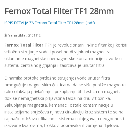
Fernox Total Filter TF1 28mm
ISPIS DETALJA ZA Fernox Total Filter TF1 28mm (.pdf)
Šifra artikla:
G131112
Fernox Total Filter TF1
je revolucionarni in-line filtar koji koristi
vrtložno strujanje vode i posebno dizajnirani magnet za
uklanjanje magnetske i nemagnetske kontaminacije iz vode u
sistemu centralnog grijanja i zadržava je unutar filtra.
Dinamika protoka (vrtložno strujanje) vode unutar filtra
omogućuje magnetskim česticama da se više približe magnetu i
tako olakšaju privlačenje i prikupljanje tih čestica na magnet,
dok se nemagnetska prljavština taloži na dnu vrtložnika.
Sakupljanje magnetita, kamenac i ostale kontaminacije u
instalacijama sprječava njihovu cirkulaciju kroz sistem te se na
taj način održava efikasnost sistema i izbjegavaju neugodnosti
izazvane kvarovima, troškovi popravaka ili zamjena dijelova.