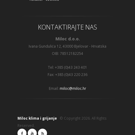
KONTAKTIRAJTE NAS
Miloc d.o.o.
Ivana Gundulića 12, 43000 Bjelovar - Hrvatska
OIB: 78512182254
Tel: +385 (0)43 243 401
Fax: +385 (0)43 220 236
Email:
miloc@miloc.hr
Miloc klima i grijanje
© Copyright 2026. All Rights
Reserved.