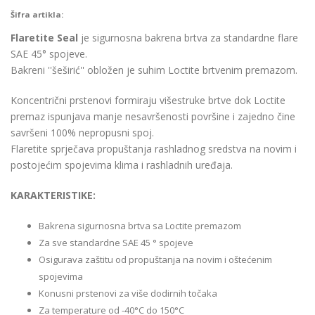
Šifra artikla:
Flaretite Seal
je sigurnosna bakrena brtva za standardne flare
SAE 45° spojeve.
Bakreni ''šeširić'' obložen je suhim Loctite brtvenim premazom.
Koncentrični prstenovi formiraju višestruke brtve dok Loctite
premaz ispunjava manje nesavršenosti površine i zajedno čine
savršeni 100% nepropusni spoj.
Flaretite sprječava propuštanja rashladnog sredstva na novim i
postojećim spojevima klima i rashladnih uređaja.
KARAKTERISTIKE:
Bakrena sigurnosna brtva sa Loctite premazom
Za sve standardne SAE 45 ° spojeve
Osigurava zaštitu od propuštanja na novim i oštećenim
spojevima
Konusni prstenovi za više dodirnih točaka
Za temperature od -40°C do 150°C