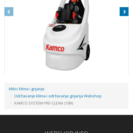
Miloc klima i grijanje
Održavanje klima i održavanje grijanja Webshop
KAMCO SCALEBREAKER C90 PUMPA ZA ČIŠĆENJE KAMENCA
KAMCO SYSTEM PRE-CLEAN (10lit)
Cijena na upit