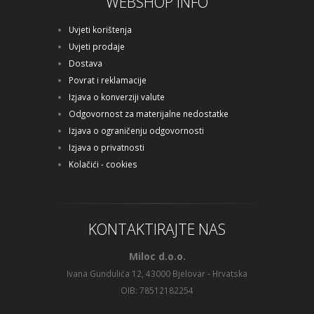
WEBSHOP INFO
Uvjeti korištenja
Uvjeti prodaje
Dostava
Povrat i reklamacije
Izjava o konverziji valute
Odgovornost za materijalne nedostatke
Izjava o ograničenju odgovornosti
Izjava o privatnosti
Kolačići - cookies
KONTAKTIRAJTE NAS
Miloc d.o.o.
Ivana Gundulića 12, 43000 Bjelovar - Hrvatska
OIB: 78512182254