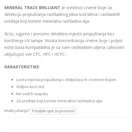
MINERAL TRACE BRILLIANT
je sredstvo crvene boje za
detekciju propuštanja rashladnog plina kod klima i rashladnih
uređaja koji koriste mineralna rashladna ulja.
Brzo, sigurno i precizno detektira mjesto propuštanja bez
korištenja UV lampe. Visoka koncentracija crvene boje i polyol
ester baza kompatibilna je sa svim rashladnim uljima i plinovim
uključujući sve CFC, HFC i HCFC.
KARAKTERISTIKE:
Locira mjesta propuštanja i obilježava ih crvenom bojom
Vidljivo kroz led
Ne sadrži otapala
Za uređaje koji koriste mineralna rashladna ulja
Imate pitanja?
Pošaljite upit za proizvod