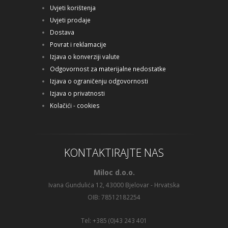
Uvjeti korištenja
Uvjeti prodaje
Dostava
Povrat i reklamacije
Izjava o konverziji valute
Odgovornost za materijalne nedostatke
Izjava o ograničenju odgovornosti
Izjava o privatnosti
Kolačići - cookies
KONTAKTIRAJTE NAS
Miloc d.o.o.
Ivana Gundulića 12, 43000 Bjelovar - Hrvatska
OIB: 78512182254
Tel: +385 (0)43 243 401