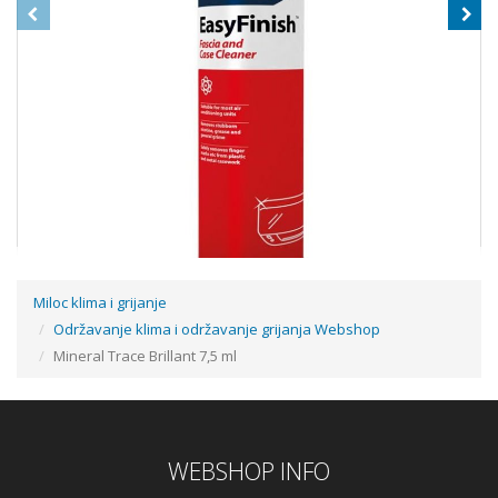
Miloc klima i grijanje
Održavanje klima i održavanje grijanja Webshop
EASY FINISH (600 ML) - SREDSTVO ZA ČIŠĆENJE MASKE KLIMA
UREĐAJA
Mineral Trace Brillant 7,5 ml
25,19 €
WEBSHOP INFO
Dodaj u košaricu