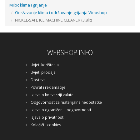
Miloc klima i grijanje
Održavanje klima i održavanje grijanja Webshop
CLEAN-N-SAFE™ KONCENTRAT EU (5LIT)
NICKEL-SAFE ICE MACHINE CLEANER (3,8lit)
78,38 €
WEBSHOP INFO
Dodaj u košaricu
Uvjeti korištenja
Uvjeti prodaje
Dostava
Povrat i reklamacije
Izjava o konverziji valute
Odgovornost za materijalne nedostatke
Izjava o ograničenju odgovornosti
Izjava o privatnosti
Kolačići - cookies