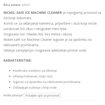
Šifra artikla:
K25211
NICKEL-SAFE ICE MACHINE CLEANER
je najsigurniji proizvod za
čišćenje ledomata.
Koristi se za uklanjanje kamenca, prljavštine i sluzi koja može
uzrokovati loš okus i neugodan miris leda.
Osigurava čist i hladan led, bez mirisa i okusa.
Nickel-safe Ice Machine Cleaner siguran je za upotrebu na
niklovanim površinama.
Uklanja začepljenja i osigurava adekvatan protok vode.
KARAKTERISTIKE:
Kiselinsko sredstvo za čišćenje
Uklanja kamenac, mulj i sluz
Siguran za upotrebu na niklovanim površinama
Odčepljuje suženja u liniji vode
Imate pitanja?
Pošaljite upit za proizvod