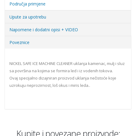
Područja primjene
Upute za upotrebu
Napomene i dodatni opisi + VIDEO
Poveznice
NICKEL SAFE ICE MACHINE CLEANER uklanja kamenac, mulj i sluz
sa površina na kojima se formira led i iz vodenih tokova.
Ovaj specijalno dizajniran proizvod uklanja nečistoće koje
uzrokuju neprozirnost, loš okus i miris leda..
Kupite i povezane proizvode: