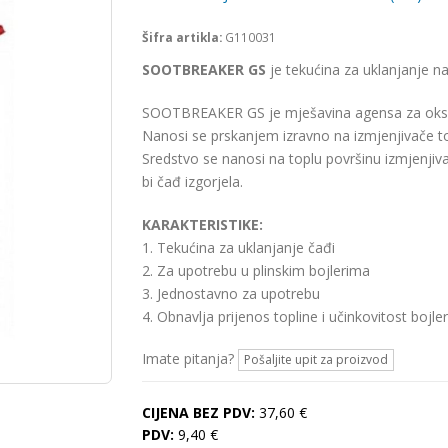
Šifra artikla:
G110031
SOOTBREAKER GS
je tekućina za uklanjanje na
SOOTBREAKER GS je mješavina agensa za oksidac
Nanosi se prskanjem izravno na izmjenjivače to
Sredstvo se nanosi na toplu površinu izmjenjiv
bi čađ izgorjela.
KARAKTERISTIKE:
1. Tekućina za uklanjanje čađi
2. Za upotrebu u plinskim bojlerima
3. Jednostavno za upotrebu
4. Obnavlja prijenos topline i učinkovitost bojle
Imate pitanja?
Pošaljite upit za proizvod
CIJENA BEZ PDV:
37,60 €
PDV:
9,40 €