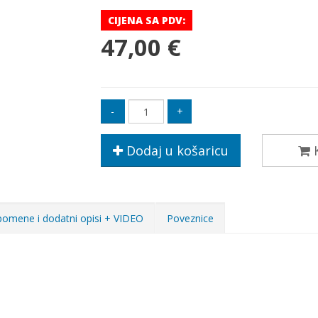
CIJENA SA PDV:
47,00 €
Dodaj u košaricu
K
omene i dodatni opisi + VIDEO
Poveznice