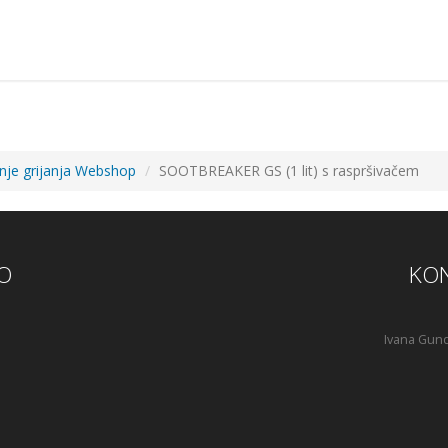
anje grijanja Webshop
SOOTBREAKER GS (1 lit) s raspršivačem
O
KON
Ivana Gund