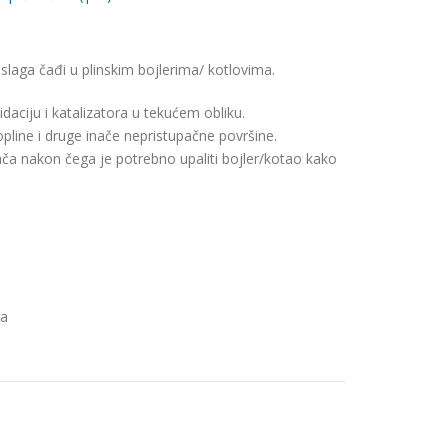
slaga čađi u plinskim bojlerima/ kotlovima.
iju i katalizatora u tekućem obliku.
pline i druge inače nepristupačne površine.
ača nakon čega je potrebno upaliti bojler/kotao kako
ra