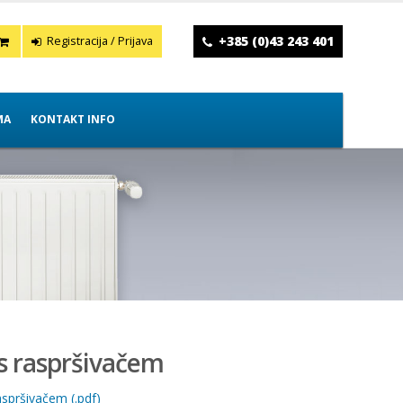
+385 (0)43 243 401
Registracija / Prijava
MA
KONTAKT INFO
s raspršivačem
spršivačem (.pdf)