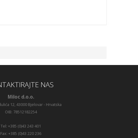
TAKTIRAJTE NAS
Miloc d.o.o.
ulića 12, 43000 Bjelovar - Hrvatska
OIB: 78512182254
Tel: +385 (0)43 243 401
Fax: +385 (0)43 220 236