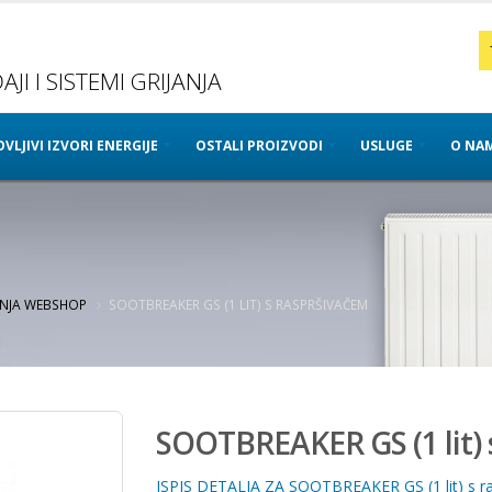
JI I SISTEMI GRIJANJA
VLJIVI IZVORI ENERGIJE
OSTALI PROIZVODI
USLUGE
O NA
ANJA WEBSHOP
SOOTBREAKER GS (1 LIT) S RASPRŠIVAČEM
m
SOOTBREAKER GS (1 lit) 
ISPIS DETALJA ZA SOOTBREAKER GS (1 lit) s ra