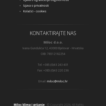
Izjava o privatnosti
Kolačići - cookies
KONTAKTIRAJTE NAS
Miloc d.o.o.
Ivana Gundulića 12, 43000 Bjelovar - Hrvatska
OIB: 78512182254
Tel: +385 (0)43 243 401
Fax: +385 (0)43 220 236
Email:
miloc@miloc.hr
Miloc klima i grijanje
© Copyright 2026. All Rights