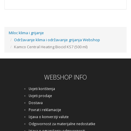
Miloc klima i grijanje
Održavanje klima i održavanje grijanja Webshop
Kamco Central Heating Biocid KS7 (500 ml)
WEBSHOP INFO
Uvjeti korištenja
Uvjeti prodaje
Dostava
Povrat i reklamacije
Izjava o konverziji valute
Odgovornost za materijalne nedostatke
Izjava o ograničenju odgovornosti