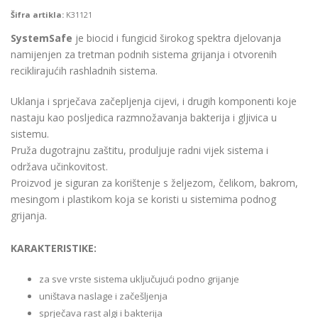
Šifra artikla:
K31121
SystemSafe
je biocid i fungicid širokog spektra djelovanja
namijenjen za tretman podnih sistema grijanja i otvorenih
reciklirajućih rashladnih sistema.
Uklanja i sprječava začepljenja cijevi, i drugih komponenti koje
nastaju kao posljedica razmnožavanja bakterija i gljivica u
sistemu.
Pruža dugotrajnu zaštitu, produljuje radni vijek sistema i
održava učinkovitost.
Proizvod je siguran za korištenje s željezom, čelikom, bakrom,
mesingom i plastikom koja se koristi u sistemima podnog
grijanja.
KARAKTERISTIKE:
za sve vrste sistema uključujući podno grijanje
uništava naslage i začešljenja
sprječava rast algi i bakterija