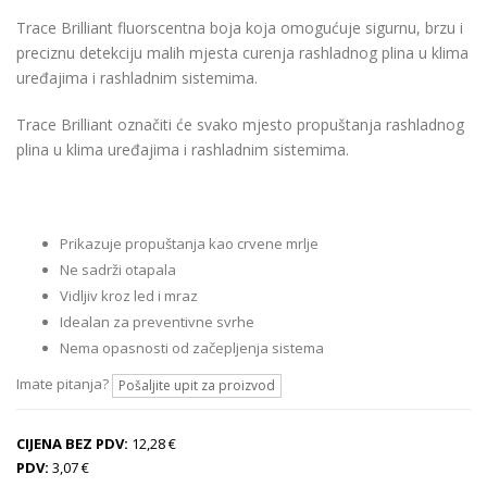
Trace Brilliant fluorscentna boja koja omogućuje sigurnu, brzu i
preciznu detekciju malih mjesta curenja rashladnog plina u klima
uređajima i rashladnim sistemima.
Trace Brilliant označiti će svako mjesto propuštanja rashladnog
plina u klima uređajima i rashladnim sistemima.
Prikazuje propuštanja kao crvene mrlje
Ne sadrži otapala
Vidljiv kroz led i mraz
Idealan za preventivne svrhe
Nema opasnosti od začepljenja sistema
Imate pitanja?
Pošaljite upit za proizvod
CIJENA BEZ PDV:
12,28 €
PDV:
3,07 €