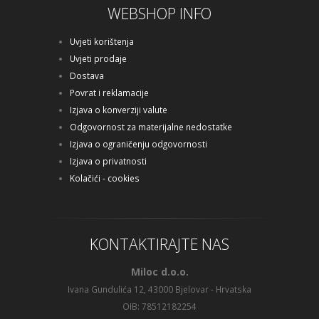
WEBSHOP INFO
Uvjeti korištenja
Uvjeti prodaje
Dostava
Povrat i reklamacije
Izjava o konverziji valute
Odgovornost za materijalne nedostatke
Izjava o ograničenju odgovornosti
Izjava o privatnosti
Kolačići - cookies
KONTAKTIRAJTE NAS
Miloc d.o.o.
Ivana Gundulića 12, 43000 Bjelovar - Hrvatska
OIB: 78512182254