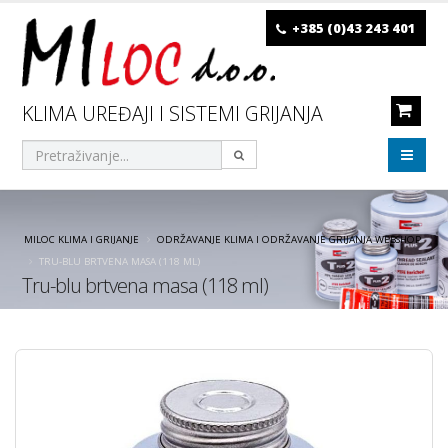
+385 (0)43 243 401
KLIMA UREĐAJI I SISTEMI GRIJANJA
MILOC KLIMA I GRIJANJE
ODRŽAVANJE KLIMA I ODRŽAVANJE GRIJANJA WEBSHOP
TRU-BLU BRTVENA MASA (118 ML)
Tru-blu brtvena masa (118 ml)