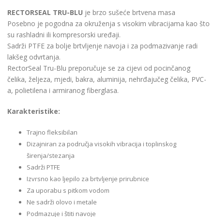
RECTORSEAL TRU-BLU
je brzo sušeće brtvena masa
Posebno je pogodna za okruženja s visokim vibracijama kao što
su rashladni ili kompresorski uređaji.
Sadrži PTFE za bolje brtvljenje navoja i za podmazivanje radi
lakšeg odvrtanja.
RectorSeal Tru-Blu preporučuje se za cijevi od pocinčanog
čelika, željeza, mjedi, bakra, aluminija, nehrđajučeg čelika, PVC-
a, polietilena i armiranog fiberglasa.
Karakteristike:
Trajno fleksibilan
Dizajniran za područja visokih vibracija i toplinskog
širenja/stezanja
Sadrži PTFE
Izvrsno kao ljepilo za brtvljenje prirubnice
Za uporabu s pitkom vodom
Ne sadrži olovo i metale
Podmazuje i štiti navoje