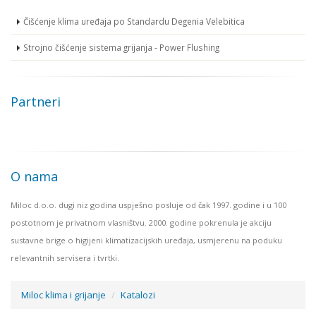
Čišćenje klima uređaja po Standardu Degenia Velebitica
Strojno čišćenje sistema grijanja - Power Flushing
Partneri
O nama
Miloc d.o.o. dugi niz godina uspješno posluje od čak 1997. godine i u 100
postotnom je privatnom vlasništvu. 2000. godine pokrenula je akciju
sustavne brige o higijeni klimatizacijskih uređaja, usmjerenu na poduku
relevantnih servisera i tvrtki.
Miloc klima i grijanje
Katalozi