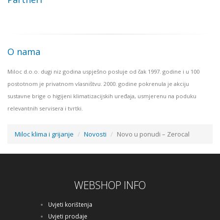
O nama
Miloc d.o.o. dugi niz godina uspješno posluje od čak 1997. godine i u 100
postotnom je privatnom vlasništvu. 2000. godine pokrenula je akciju
sustavne brige o higijeni klimatizacijskih uređaja, usmjerenu na poduku
relevantnih servisera i tvrtki.
Miloc klima i grijanje
Novosti
Novo u ponudi – Zerocal
WEBSHOP INFO
Uvjeti korištenja
Uvjeti prodaje