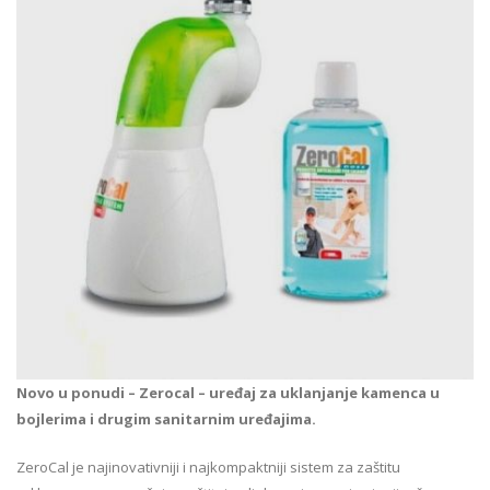
Novo u ponudi – Zerocal – uređaj za uklanjanje kamenca u
bojlerima i drugim sanitarnim uređajima.
ZeroCal je najinovativniji i najkompaktniji sistem za zaštitu