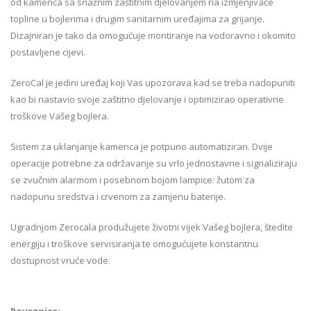
od kamenca sa snažnim zaštitnim djelovanjem na izmjenjivače
topline u bojlerima i drugim sanitarnim uređajima za grijanje.
Dizajniran je tako da omogućuje montiranje na vodoravno i okomito
postavljene cijevi.
ZeroCal je jedini uređaj koji Vas upozorava kad se treba nadopuniti
kao bi nastavio svoje zaštitno djelovanje i optimizirao operativne
troškove Vašeg bojlera.
Sistem za uklanjanje kamenca je potpuno automatiziran. Dvije
operacije potrebne za održavanje su vrlo jednostavne i signaliziraju
se zvučnim alarmom i posebnom bojom lampice: žutom za
nadopunu sredstva i crvenom za zamjenu baterije.
Ugradnjom Zerocala produžujete životni vijek Vašeg bojlera, štedite
energiju i troškove servisiranja te omogućujete konstantnu
dostupnost vruće vode.