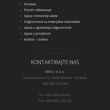
Dostava
Povrat i reklamacije
Izjava o konverziji valute
Odgovornost za materijalne nedostatke
Izjava o ograničenju odgovornosti
Izjava o privatnosti
Kolačići - cookies
KONTAKTIRAJTE NAS
Miloc d.o.o.
Ivana Gundulića 12, 43000 Bjelovar - Hrvatska
OIB: 78512182254
Tel: +385 (0)43 243 401
Fax: +385 (0)43 220 236