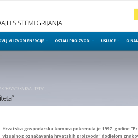
JI I SISTEMI GRIJANJA
VLJIVI IZVORI ENERGIJE
OSTALI PROIZVODI
USLUGE
O NA
K “HRVATSKA KVALITETA”
teta”
Hrvatska gospodarska komora pokrenula je 1997. godine “Pr
vizualnog označavanja hrvatskih proizvoda” dodjelom znako