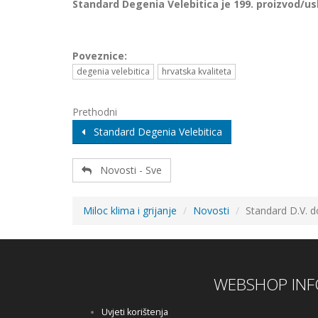
Standard Degenia Velebitica je 199. proizvod/us
Poveznice:
degenia velebitica
hrvatska kvaliteta
Prethodni
Standard Degenia Velebitica
Novosti - Sve
Miloc klima i grijanje
Novosti
Standard D.V. d
WEBSHOP INF
Uvjeti korištenja