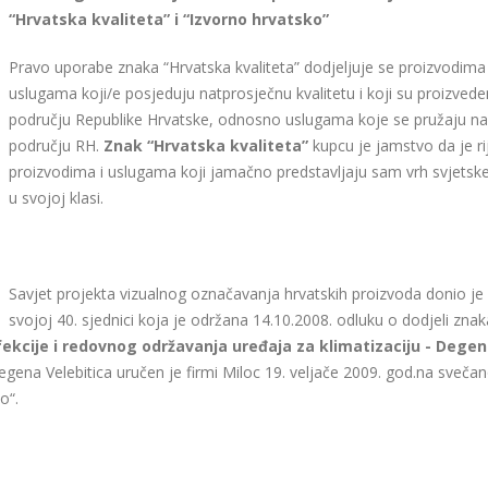
“Hrvatska kvaliteta” i “Izvorno hrvatsko”
Pravo uporabe znaka “Hrvatska kvaliteta” dodjeljuje se proizvodima 
uslugama koji/e posjeduju natprosječnu kvalitetu i koji su proizvede
području Republike Hrvatske, odnosno uslugama koje se pružaju n
području RH.
Znak “Hrvatska kvaliteta”
kupcu je jamstvo da je ri
proizvodima i uslugama koji jamačno predstavljaju sam vrh svjets
u svojoj klasi.
Savjet projekta vizualnog označavanja hrvatskih proizvoda donio je
svojoj 40. sjednici koja je održana 14.10.2008. odluku o dodjeli zna
fekcije i redovnog održavanja uređaja za klimatizaciju - Degen
gena Velebitica uručen je firmi Miloc 19. veljače 2009. god.na svečan
o“.