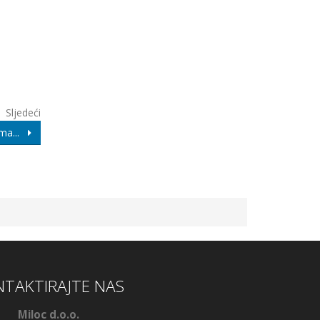
Sljedeći
ema...
TAKTIRAJTE NAS
Miloc d.o.o.