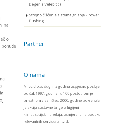
Degenia Velebitica
Strojno čišćenje sistema grijanja - Power
i
Flushing
ni na
a
ječ o
Partneri
ke ponude
O nama
 na
ka
Miloc d.o.o. dugi niz godina uspješno posluje
ia
od čak 1997. godine i u 100 postotnom je
oj
privatnom vlasništvu. 2000. godine pokrenula
je akciju sustavne brige o higijeni
klimatizacijskih uređaja, usmjerenu na poduku
relevantnih servisera i tvrtki.