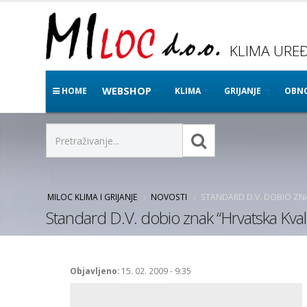
KLIMA UREĐA
WEBSHOP
HOME
KLIMA
GRIJANJE
OBNO
MILOC KLIMA I GRIJANJE
NOVOSTI
STANDARD D.V. DOBIO ZNA
Standard D.V. dobio znak “Hrvatska Kvali
Objavljeno:
15. 02. 2009 - 9:35