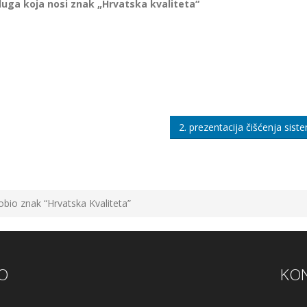
luga koja nosi znak „Hrvatska kvaliteta“
2. prezentacija čišćenja sist
obio znak “Hrvatska Kvaliteta”
O
KON