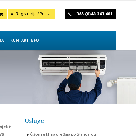
+385 (0)43 243 401
Registracija / Prijava
MA
KONTAKT INFO
Usluge
ojekt
va
Čišćenje klima uređaja po Standardu