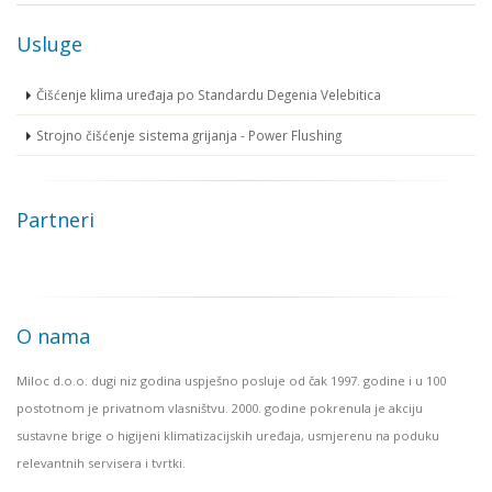
Usluge
Čišćenje klima uređaja po Standardu Degenia Velebitica
Strojno čišćenje sistema grijanja - Power Flushing
Partneri
O nama
Miloc d.o.o. dugi niz godina uspješno posluje od čak 1997. godine i u 100
postotnom je privatnom vlasništvu. 2000. godine pokrenula je akciju
sustavne brige o higijeni klimatizacijskih uređaja, usmjerenu na poduku
relevantnih servisera i tvrtki.