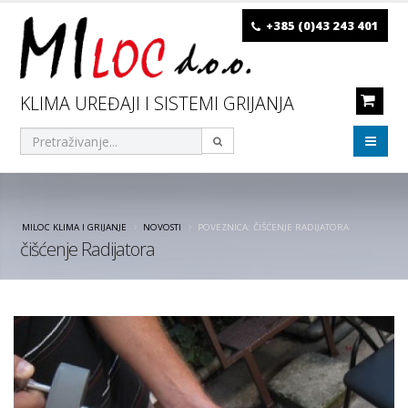
+385 (0)43 243 401
KLIMA UREĐAJI I SISTEMI GRIJANJA
MILOC KLIMA I GRIJANJE
NOVOSTI
POVEZNICA: ČIŠĆENJE RADIJATORA
čišćenje Radijatora