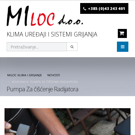
+385 (0)43 243 401
KLIMA UREĐAJI I SISTEMI GRIJANJA
MILOC KLIMA I GRIJANJE
NOVOSTI
POVEZNICA: PUMPA ZA ČIŠĆENJE RADIJATORA
Pumpa Za čišćenje Radijatora