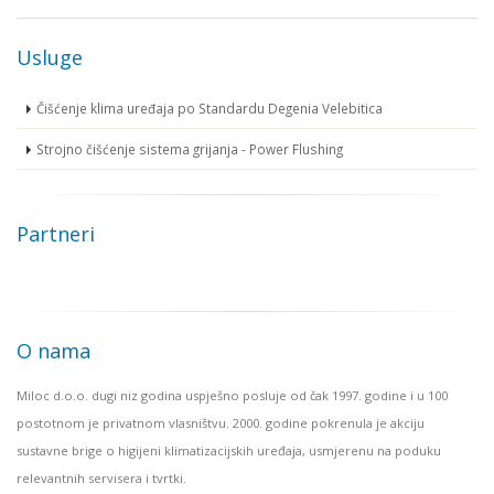
Usluge
Čišćenje klima uređaja po Standardu Degenia Velebitica
Strojno čišćenje sistema grijanja - Power Flushing
Partneri
O nama
Miloc d.o.o. dugi niz godina uspješno posluje od čak 1997. godine i u 100
postotnom je privatnom vlasništvu. 2000. godine pokrenula je akciju
sustavne brige o higijeni klimatizacijskih uređaja, usmjerenu na poduku
relevantnih servisera i tvrtki.