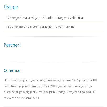
Usluge
Čišćenje klima uređaja po Standardu Degenia Velebitica
Strojno čišćenje sistema grijanja - Power Flushing
Partneri
O nama
Miloc d.o.o. dugi niz godina uspješno posluje od čak 1997. godine i u 100
postotnom je privatnom vlasništvu. 2000. godine pokrenula je akciju
sustavne brige o higijeni klimatizacijskih uređaja, usmjerenu na poduku
relevantnih servisera i tvrtki.