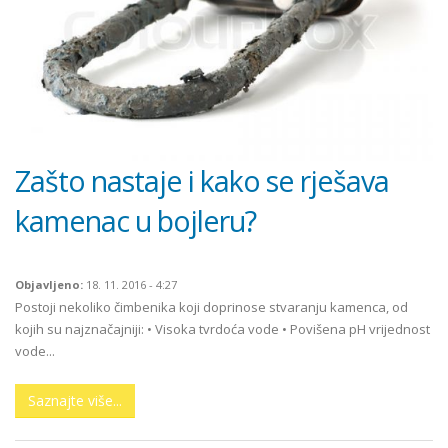
Zašto nastaje i kako se rješava
kamenac u bojleru?
Objavljeno:
18. 11. 2016 - 4:27
Postoji nekoliko čimbenika koji doprinose stvaranju kamenca, od
kojih su najznačajniji: • Visoka tvrdoća vode • Povišena pH vrijednost
vode...
Saznajte više...