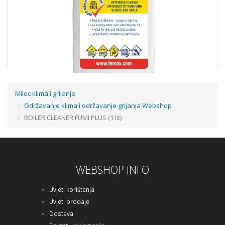
Miloc klima i grijanje
Održavanje klima i održavanje grijanja Webshop
FERNOX - CLEANER F3 LIQUID (500 ML)
BOILER CLEANER FUMI PLUS (1 lit)
44,97 €
WEBSHOP INFO
Dodaj u košaricu
Uvjeti korištenja
Uvjeti prodaje
Dostava