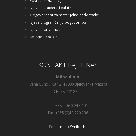
Povrat i reklamacije
Izjava o konverziji valute
Odgovornost za materijalne nedostatke
Izjava o ograničenju odgovornosti
Izjava o privatnosti
Kolačići - cookies
KONTAKTIRAJTE NAS
Miloc d.o.o.
Ivana Gundulića 12, 43000 Bjelovar - Hrvatska
OIB: 78512182254
Tel: +385 (0)43 243 401
Fax: +385 (0)43 220 236
Email:
miloc@miloc.hr