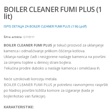
BOILER CLEANER FUMI PLUS (1
lit)
ISPIS DETALJA ZA BOILER CLEANER FUMI PLUS (1 lit) (.pdf)
Šifra artikla:
G110111
BOILER CLEANER FUMI PLUS
je tekući proizvod za uklanjanje
kamenca i odmašćivanje prilikom čišćenja kotlova.
Uklanja naslage čađi i neizgorene naslage kamenca na površini
za izmjenu topline u dimnoj strani bojlera.
Tekućina prodire duboko u naslage kamenca i omekšava ih.
Neće uzrokovati koroziju metala.
BOILER CLEANER FUMI PLUS je potrebno ravnomjerno raspršiti
po hladnoj površini ložišta komore za izgaranje (kada je
bojler/kotao van funkcije).
KARAKTERISTIKE: