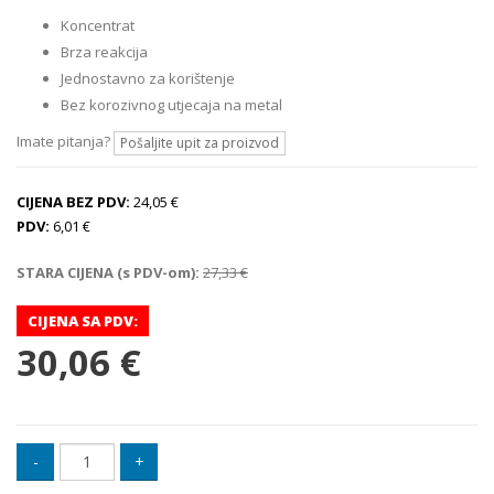
Koncentrat
Brza reakcija
Jednostavno za korištenje
Bez korozivnog utjecaja na metal
Imate pitanja?
Pošaljite upit za proizvod
CIJENA BEZ PDV:
24,05 €
PDV:
6,01 €
STARA CIJENA (s PDV-om):
27,33 €
CIJENA SA PDV:
30,06 €