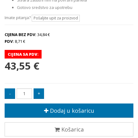
Stvara zaštitni film na površini panela
Gotovo sredstvo za upotrebu
Imate pitanja?
Pošaljite upit za proizvod
CIJENA BEZ PDV:
34,84 €
PDV:
8,71 €
CIJENA SA PDV:
43,55 €
Dodaj u košaricu
Košarica