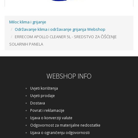
Miloc klima i grijanje
Održavanje klima i održavanje grijanja Webshop
FERNOX LEAK SEALER F4 10 LIT
ERRECOM APOLLO CLEANER 5L - SREDSTVO ZA ČIŠĆENJE
SOLARNIH PANELA
Cijena na upit
WEBSHOP INFO
Uvjeti korištenja
Uvjeti prodaje
Dostava
Povrat i reklamacije
Izjava o konverziji valute
Odgovornost za materijalne nedostatke
Izjava o ograničenju odgovornosti