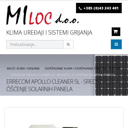
+385 (0)43 243 401
KLIMA UREĐAJI I SISTEMI GRIJANJA
MILOC KLIMA I GRIJANJE
ODRŽAVANJE KLIMA I ODRŽAVANJE GRIJANJA WEBSHOP
ERRECOM APOLLO CLEANER 5L - SREDSTVO ZA ČIŠĆENJE SOLARNIH PANELA
ERRECOM APOLLO CLEANER 5L - SREDSTVO ZA
ČIŠĆENJE SOLARNIH PANELA