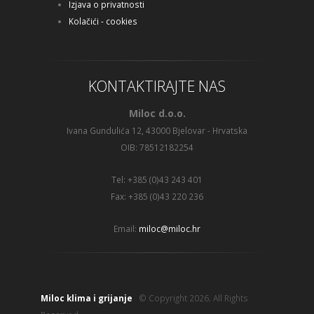
Izjava o privatnosti
Kolačići - cookies
KONTAKTIRAJTE NAS
Miloc d.o.o.
Ivana Gundulića 12, 43000 Bjelovar - Hrvatska
OIB: 78512182254
Tel: +385 (0)43 243 401
Fax: +385 (0)43 220 236
Email:
miloc@miloc.hr
Miloc klima i grijanje
© Copyright 2026. All Rights