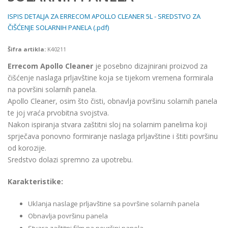
ISPIS DETALJA ZA ERRECOM APOLLO CLEANER 5L - SREDSTVO ZA
ČIŠĆENJE SOLARNIH PANELA (.pdf)
Šifra artikla:
K40211
Errecom Apollo Cleaner
je posebno dizajnirani proizvod za
čišćenje naslaga prljavštine koja se tijekom vremena formirala
na površini solarnih panela.
Apollo Cleaner, osim što čisti, obnavlja površinu solarnih panela
te joj vraća prvobitna svojstva.
Nakon ispiranja stvara zaštitni sloj na solarnim panelima koji
sprječava ponovno formiranje naslaga prljavštine i štiti površinu
od korozije.
Sredstvo dolazi spremno za upotrebu.
Karakteristike:
Uklanja naslage prljavštine sa površine solarnih panela
Obnavlja površinu panela