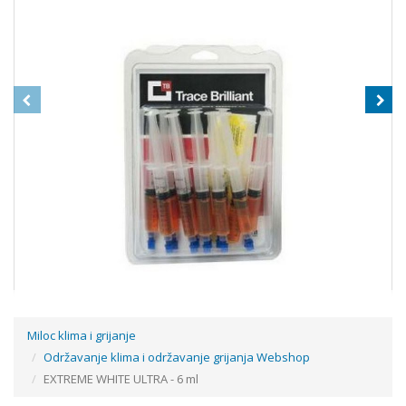
Miloc klima i grijanje
Održavanje klima i održavanje grijanja Webshop
TRACE BRILLIANT (12 X 7,5 ML) + FLEX.ADAPTER 1/4 I 5/16
EXTREME WHITE ULTRA - 6 ml