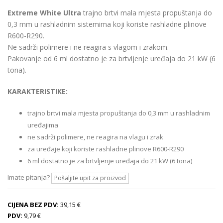
Extreme White Ultra
trajno brtvi mala mjesta propuštanja do
0,3 mm u rashladnim sistemima koji koriste rashladne plinove
R600-R290.
Ne sadrži polimere i ne reagira s vlagom i zrakom.
Pakovanje od 6 ml dostatno je za brtvljenje uređaja do 21 kW (6
tona).
KARAKTERISTIKE:
trajno brtvi mala mjesta propuštanja do 0,3 mm u rashladnim
uređajima
ne sadrži polimere, ne reagira na vlagu i zrak
za uređaje koji koriste rashladne plinove R600-R290
6 ml dostatno je za brtvljenje uređaja do 21 kW (6 tona)
Imate pitanja?
Pošaljite upit za proizvod
CIJENA BEZ PDV:
39,15 €
PDV:
9,79 €