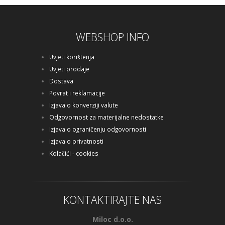
44,96 €
WEBSHOP INFO
Dodaj u košaricu
Uvjeti korištenja
Uvjeti prodaje
Dostava
Povrat i reklamacije
Izjava o konverziji valute
Odgovornost za materijalne nedostatke
Izjava o ograničenju odgovornosti
Izjava o privatnosti
Kolačići - cookies
KONTAKTIRAJTE NAS
Miloc d.o.o.