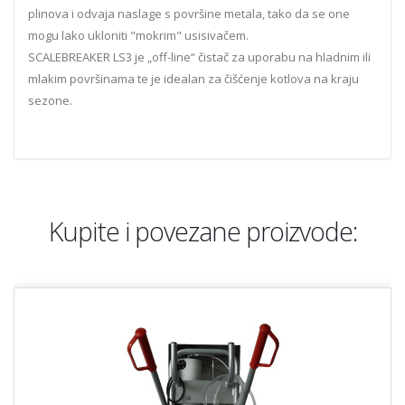
plinova i odvaja naslage s površine metala, tako da se one
mogu lako ukloniti "mokrim" usisivačem.
SCALEBREAKER LS3 je „off-line“ čistač za uporabu na hladnim ili
mlakim površinama te je idealan za čišćenje kotlova na kraju
sezone.
Kupite i povezane proizvode: