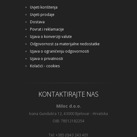
Uvjeti korištenja
Uvjeti prodaje
Dostava
Povrat i reklamacije
Izjava o konverziji valute
Odgovornost za materijalne nedostatke
Izjava o ograničenju odgovornosti
Izjava o privatnosti
Kolačići - cookies
KONTAKTIRAJTE NAS
Miloc d.o.o.
Ivana Gundulića 12, 43000 Bjelovar - Hrvatska
OIB: 78512182254
Tel: +385 (0)43 243 401