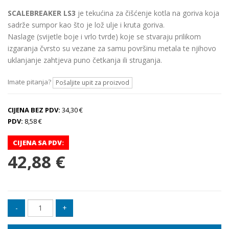
SCALEBREAKER LS3
je tekućina za čišćenje kotla na goriva koja
sadrže sumpor kao što je lož ulje i kruta goriva.
Naslage (svijetle boje i vrlo tvrde) koje se stvaraju prilikom
izgaranja čvrsto su vezane za samu površinu metala te njihovo
uklanjanje zahtjeva puno četkanja ili struganja.
Imate pitanja?
Pošaljite upit za proizvod
CIJENA BEZ PDV:
34,30 €
PDV:
8,58 €
CIJENA SA PDV:
42,88 €