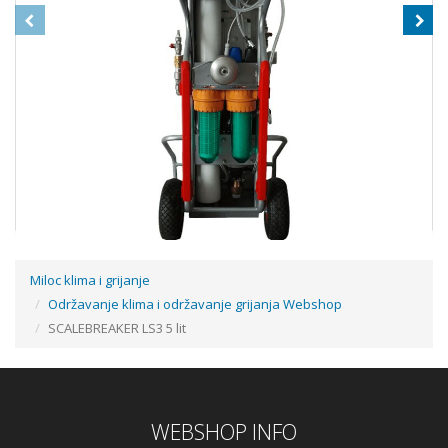
Miloc klima i grijanje
Održavanje klima i održavanje grijanja Webshop
WHEELY PURE - UREĐAJ ZA PRANJE SOLARNIH PANELA
SCALEBREAKER LS3 5 lit
Cijena na upit
WEBSHOP INFO