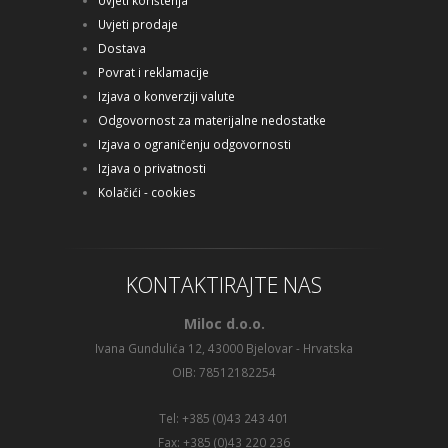
Uvjeti korištenja
Uvjeti prodaje
Dostava
Povrat i reklamacije
Izjava o konverziji valute
Odgovornost za materijalne nedostatke
Izjava o ograničenju odgovornosti
Izjava o privatnosti
Kolačići - cookies
KONTAKTIRAJTE NAS
Miloc d.o.o.
Ivana Gundulića 12, 43000 Bjelovar - Hrvatska
OIB: 78512182254
Tel: +385 (0)43 243 401
Fax: +385 (0)43 220 236