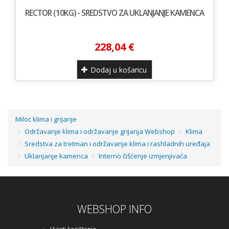
RECTOR (10KG) - SREDSTVO ZA UKLANJANJE KAMENCA
228,04 €
Dodaj u košaricu
Miloc klima i grijanje
Održavanje klima i održavanje grijanja Webshop
Klima
Sredstva za tretman i održavanje klima i rashladnih uređaja
Uklanjanje kamenca
Interno čišćenje izmjenjivaća
WEBSHOP INFO