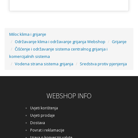
Miloc klima i grijanje
Održavanje klima i održavanje grijanja Webshop
Grijanje
Čišćenje i održavanje sistema centralnog grijanja i
komercijalnih sistema
Vodena strana sistema grijanja
Sredstva protiv pjenjenja
WEBSHOP INFO
Uvjeti korištenja
Uvjeti prodaje
Dostava
Povrat i reklamacije
Izjava o konverziji valute