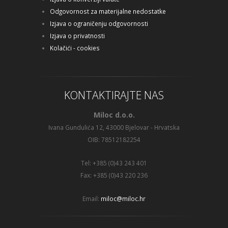
Odgovornost za materijalne nedostatke
Izjava o ograničenju odgovornosti
Izjava o privatnosti
Kolačići - cookies
KONTAKTIRAJTE NAS
Miloc d.o.o.
Ivana Gundulića 12, 43000 Bjelovar - Hrvatska
OIB: 78512182254
Tel: +385 (0)43 243 401
Fax: +385 (0)43 220 236
Email:
miloc@miloc.hr