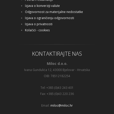
Izjava o konverziji valute
Odgovornost za materijalne nedostatke
Izjava o ograničenju odgovornosti
Izjava o privatnosti
Kolačići - cookies
KONTAKTIRAJTE NAS
Miloc d.o.o.
Ivana Gundulića 12, 43000 Bjelovar - Hrvatska
OIB: 78512182254
Tel: +385 (0)43 243 401
Fax: +385 (0)43 220 236
Email:
miloc@miloc.hr