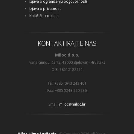
Izjava o ograničenju odgovornosti
Izjava o privatnosti
Kolačići - cookies
KONTAKTIRAJTE NAS
Miloc d.o.o.
Ivana Gundulića 12, 43000 Bjelovar - Hrvatska
OIB: 78512182254
Tel: +385 (0)43 243 401
Fax: +385 (0)43 220 236
Email:
miloc@miloc.hr
Miloc klima i grijanje
© Copyright 2026. All Rights