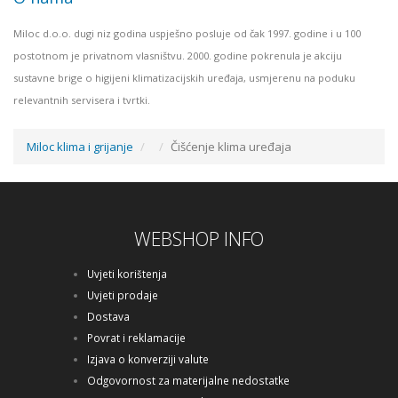
Miloc d.o.o. dugi niz godina uspješno posluje od čak 1997. godine i u 100
postotnom je privatnom vlasništvu. 2000. godine pokrenula je akciju
sustavne brige o higijeni klimatizacijskih uređaja, usmjerenu na poduku
relevantnih servisera i tvrtki.
Miloc klima i grijanje
Čišćenje klima uređaja
WEBSHOP INFO
Uvjeti korištenja
Uvjeti prodaje
Dostava
Povrat i reklamacije
Izjava o konverziji valute
Odgovornost za materijalne nedostatke