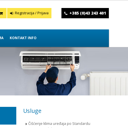
+385 (0)43 243 401
Registracija / Prijava
MA
KONTAKT INFO
Usluge
Čišćenje klima uređaja po Standardu