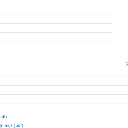
(
pdf)
rijanja (.pdf)