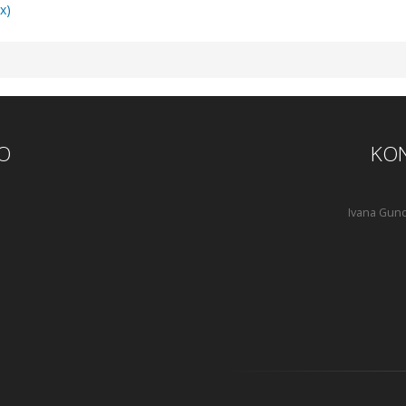
x)
O
KON
Ivana Gund