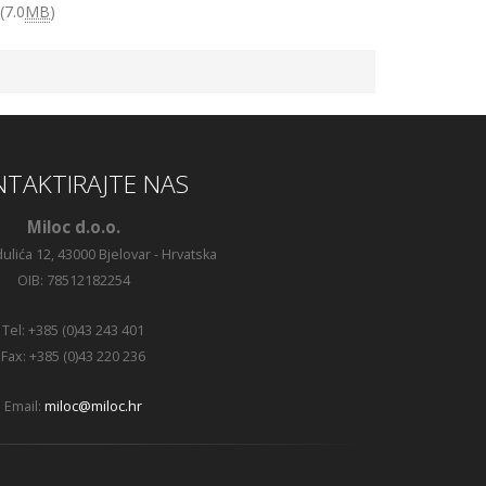
(7.0
MB
)
TAKTIRAJTE NAS
Miloc d.o.o.
ulića 12, 43000 Bjelovar - Hrvatska
OIB: 78512182254
Tel: +385 (0)43 243 401
Fax: +385 (0)43 220 236
Email:
miloc@miloc.hr