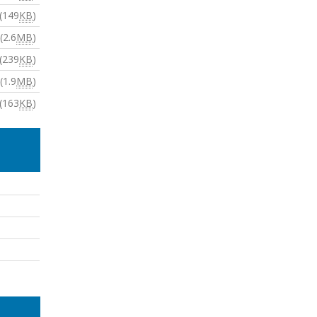
(149
KB
)
(2.6
MB
)
(239
KB
)
(1.9
MB
)
(163
KB
)