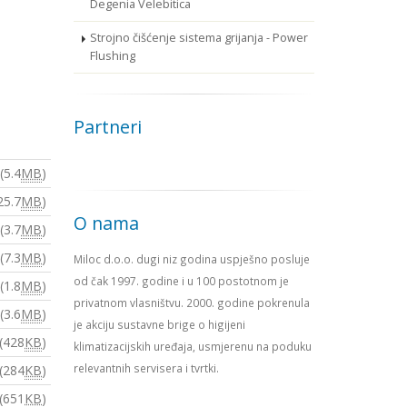
Degenia Velebitica
Strojno čišćenje sistema grijanja - Power
Flushing
Partneri
(5.4
MB
)
25.7
MB
)
O nama
(3.7
MB
)
(7.3
MB
)
Miloc d.o.o. dugi niz godina uspješno posluje
od čak 1997. godine i u 100 postotnom je
(1.8
MB
)
privatnom vlasništvu. 2000. godine pokrenula
(3.6
MB
)
je akciju sustavne brige o higijeni
(428
KB
)
klimatizacijskih uređaja, usmjerenu na poduku
relevantnih servisera i tvrtki.
(284
KB
)
(651
KB
)