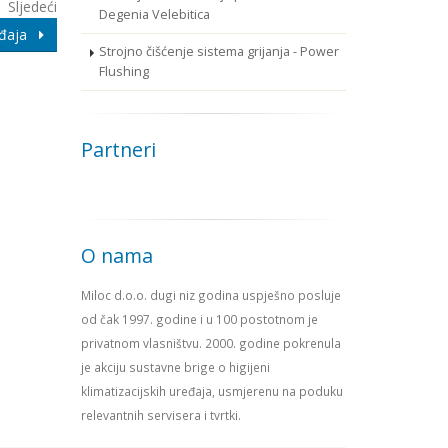
Sljedeći
Degenia Velebitica
ređaja
Strojno čišćenje sistema grijanja - Power
Flushing
Partneri
O nama
Miloc d.o.o. dugi niz godina uspješno posluje
od čak 1997. godine i u 100 postotnom je
privatnom vlasništvu. 2000. godine pokrenula
je akciju sustavne brige o higijeni
klimatizacijskih uređaja, usmjerenu na poduku
relevantnih servisera i tvrtki.