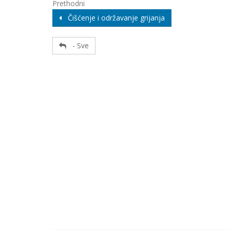
Prethodni
Čišćenje i održavanje grijanja
- Sve