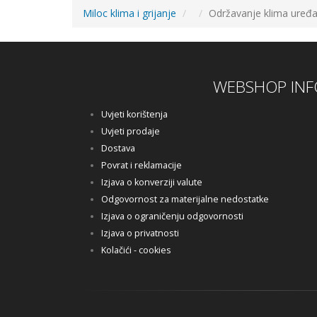
Miloc klima i grijanje
Održavanje klima uređa
WEBSHOP INF
Uvjeti korištenja
Uvjeti prodaje
Dostava
Povrat i reklamacije
Izjava o konverziji valute
Odgovornost za materijalne nedostatke
Izjava o ograničenju odgovornosti
Izjava o privatnosti
Kolačići - cookies