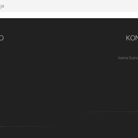
ja
O
KON
Ivana Gund