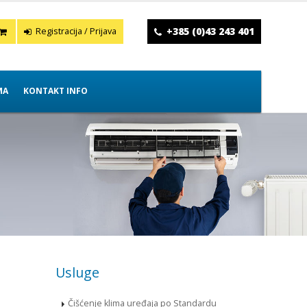
+385 (0)43 243 401
Registracija / Prijava
MA
KONTAKT INFO
Usluge
Čišćenje klima uređaja po Standardu