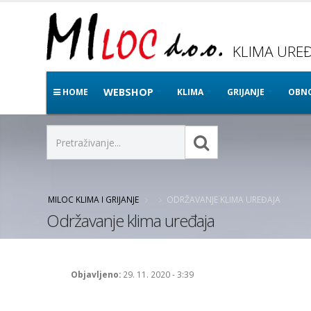
KLIMA UREĐA
WEBSHOP
HOME
KLIMA
GRIJANJE
OBNO
MILOC KLIMA I GRIJANJE
ODRŽAVANJE KLIMA UREĐAJA
Održavanje klima uređaja
Objavljeno:
29. 11. 2020 - 3:39