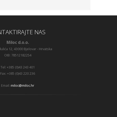
TAKTIRAJTE NAS
Miloc d.o.o.
ulića 12, 43000 Bjelovar - Hrvatska
OIB: 78512182254
Tel: +385 (0)43 243 401
Fax: +385 (0)43 220 236
Email:
miloc@miloc.hr