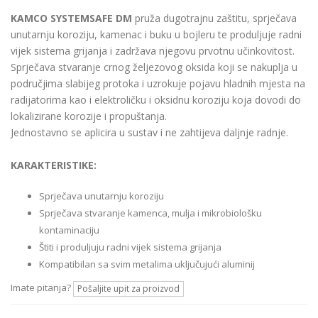
KAMCO SYSTEMSAFE DM
pruža dugotrajnu zaštitu, sprječava
unutarnju koroziju, kamenac i buku u bojleru te produljuje radni
vijek sistema grijanja i zadržava njegovu prvotnu učinkovitost.
Sprječava stvaranje crnog željezovog oksida koji se nakuplja u
područjima slabijeg protoka i uzrokuje pojavu hladnih mjesta na
radijatorima kao i elektroličku i oksidnu koroziju koja dovodi do
lokalizirane korozije i propuštanja.
Jednostavno se aplicira u sustav i ne zahtijeva daljnje radnje.
KARAKTERISTIKE:
Sprječava unutarnju koroziju
Sprječava stvaranje kamenca, mulja i mikrobiološku
kontaminaciju
Štiti i produljuju radni vijek sistema grijanja
Kompatibilan sa svim metalima uključujući aluminij
Imate pitanja?
Pošaljite upit za proizvod