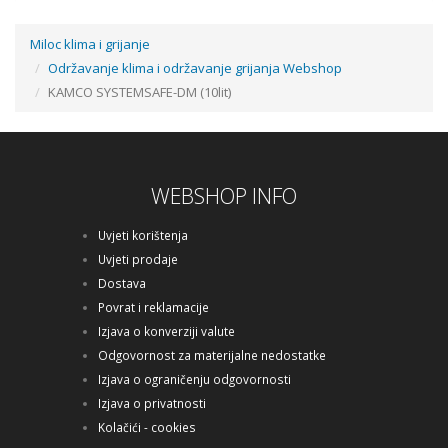
Miloc klima i grijanje
Održavanje klima i održavanje grijanja Webshop
FERNOX HP-5 - TEKUĆINA ZA PRIJENOS TOPLINE (20 LIT)
KAMCO SYSTEMSAFE-DM (10lit)
Cijena na upit
WEBSHOP INFO
Uvjeti korištenja
Uvjeti prodaje
Dostava
Povrat i reklamacije
Izjava o konverziji valute
Odgovornost za materijalne nedostatke
Izjava o ograničenju odgovornosti
Izjava o privatnosti
Kolačići - cookies