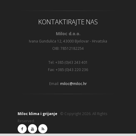
KONTAKTIRAJTE NAS
Miloc d.o.o.
Ivana Gundulića 12, 43000 Bjelovar - Hrvatska
OIB: 78512182254
Tel: +385 (0)43 243 401
Fax: +385 (0)43 220 236
Email:
miloc@miloc.hr
Miloc klima i grijanje
© Copyright 2026. All Rights
Reserved.